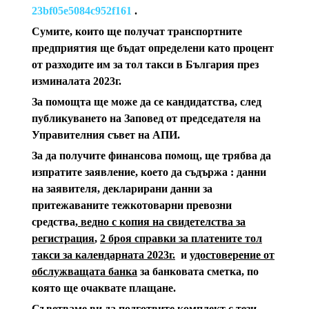
23bf05e5084c952f161
.
Сумите, които ще получат транспортните
предприятия ще бъдат определени като процент
от разходите им за тол такси в България през
изминалата 2023г.
За помощта ще може да се кандидатства, след
публикуването на Заповед от председателя на
Управителния съвет на АПИ.
За да получите финансова помощ, ще трябва да
изпратите заявление, което да съдържа : данни
на заявителя, декларирани данни за
притежаваните тежкотоварни превозни
средства
, ведно с копия на свидетелства за
регистрация
,
2 броя справки за платените тол
такси за календарната 2023г.
и
удостоверение от
обслужващата банка
за банковата сметка, по
която ще очаквате плащане.
Съветваме ви да подготвите комплект с тези