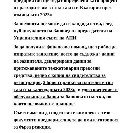
предприятия ще бъдат определени като процент
от разходите им за тол такси в България през
изминалата 2023г.
За помощта ще може да се кандидатства, след
публикуването на Заповед от председателя на
Управителния съвет на АПИ.
За да получите финансова помощ, ще трябва да
изпратите заявление, което да съдържа : данни
на заявителя, декларирани данни за
притежаваните тежкотоварни превозни
средства
, ведно с копия на свидетелства за
регистрация
,
2 броя справки за платените тол
такси за календарната 2023г.
и
удостоверение от
обслужващата банка
за банковата сметка, по
която ще очаквате плащане.
Съветваме ви да подготвите комплект с тези
документи предварително, за да имате готовност
за бърза реакция.