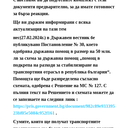
документи предварително, за да имате готовност
за бърза реакция.
Ще ви държим информирани с всяка
актуализация на тази тем
нес(27.02.2024г.) в Държавен вестник бе
публикувано Постановление № 30, което
одобрява държавна помощ в размер на 50 млн.
лв за схема за държавна помощ „помощ в
подкрепа на разходи за стабилизиране на
транспортния отрасъл в република българия“.
Помощта ще бъде разпределена съгласно
схемата, одобрена с Решение на МС № 127. С
пълния текст на Решението и схемата можете да
се запознаете на следния линк :
https://pris.government.bg/document/982c89e933395
23bf05e5084c952f161
.
Сумите, които ще получат транспортните