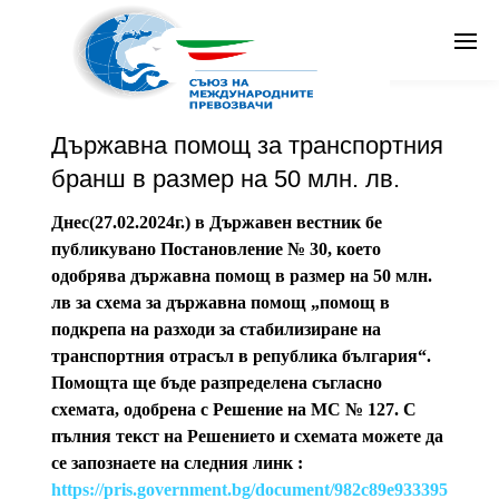
От
Съюз на международните превозвачи
в
Общи новини
Публикувано
февруари 27, 2024 в 10:20 am
Search
Държавна помощ за транспортния
Бг
бранш в размер на 50 млн. лв.
Днес(27.02.2024г.) в Държавен вестник бе
публикувано Постановление № 30, което
одобрява държавна помощ в размер на 50 млн.
лв за схема за държавна помощ „помощ в
подкрепа на разходи за стабилизиране на
транспортния отрасъл в република българия“.
Помощта ще бъде разпределена съгласно
схемата, одобрена с Решение на МС № 127. С
пълния текст на Решението и схемата можете да
се запознаете на следния линк :
https://pris.government.bg/document/982c89e933395