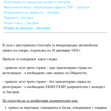
Използване на предпазни колани в Австрия
Митнически бюра, обработващи карнети ТИР – Австрия
Ограничения на скоростта – Австрия
Паркинги- Австрия
Пътни такси – Австрия
Режим на превози – Австрия
В сила е двустранната Спогодба за международен автомобилен
превоз на товари, подписана на 18 декември 1959 г.
Превози се извършват, както следва:
– превози за/от трети страни – при транзитиране страна на
регистрация – е необходимо само лиценз на Общността;
– превози за/от трети страни – без транзитиране страна на
регистрация – е необходимо EKMT/СЕМТ разрешително с валидост
за Австрия.
По спогодба не са необходими разрешителни при:
превоз на мъртъвци, покъщнина и багаж, извършвани с товарни