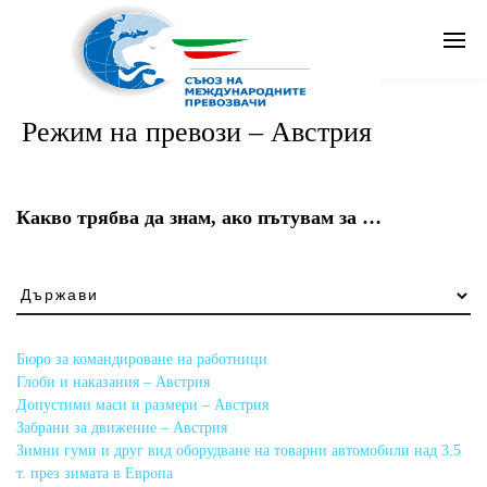
Search
Режим на превози – Австрия
Бг
Какво трябва да знам, ако пътувам за …
Какво
трябва
да
знам,
Бюро за командироване на работници
ако
Глоби и наказания – Австрия
пътувам
Допустими маси и размери – Австрия
за
Забрани за движение – Австрия
…
Зимни гуми и друг вид оборудване на товарни автомобили над 3.5
т. през зимата в Европа