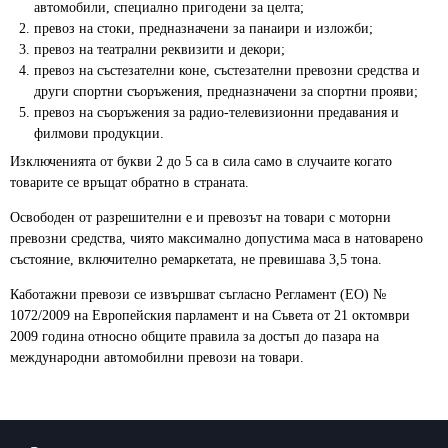
автомобили, специално пригодени за целта;
превоз на стоки, предназначени за панаири и изложби;
превоз на театрални реквизити и декори;
превоз на състезателни коне, състезателни превозни средства и
други спортни съоръжения, предназначени за спортни прояви;
превоз на съоръжения за радио-телевизионни предавания и
филмови продукции.
Изключенията от букви 2 до 5 са в сила само в случаите когато
товарите се връщат обратно в страната.
Освободен от разрешителни е и превозът на товари с моторни
превозни средства, чиято максимално допустима маса в натоварено
състояние, включително ремаркетата, не превишава 3,5 тона.
Каботажни превози се извършват съгласно Регламент (ЕО) №
1072/2009 на Европейския парламент и на Съвета от 21 октомври
2009 година относно общите правила за достъп до пазара на
международни автомобилни превози на товари.