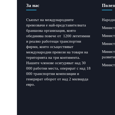
За нас
Полез
Съюзът на международните
Народн
превозвачи е най-представителната
Минист
браншова организация, която
Минист
обединява повече от 1200 легитимни
и реално работещи транспортни
Минист
фирми, които осъществяват
Минист
международни превози на товари на
развити
територията на три континента.
Нашите членове осигуряват над 30
Минист
000 работни места, оперират с над 18
000 транспортни композиции и
генерират оборот от над 2 милиарда
евро.