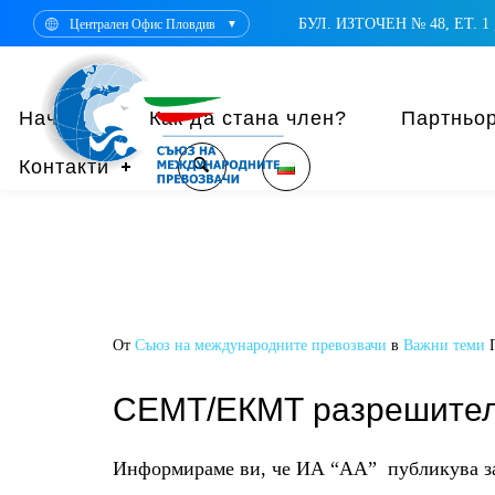
БУЛ. ИЗТОЧЕН № 48, ЕТ. 1 ,
Централен Офис Пловдив
▼
Начало
Как да стана член?
Партньо
Контакти
От
Съюз на международните превозвачи
в
Важни теми
CEMT/ЕКМТ разрешителн
Информираме ви, че ИА “АА”
публикува з