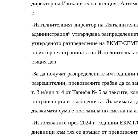
директор на Изпълнителна агенция „Автомо
г.
-Изпълнителният директор на Изпълнителн
администрация” утвърждава разпределението
утвърденото разпределение на ЕКМТ/СЕМТ 
на интернет страницата на Изпълнителна а
същия ден
-За да получат разпределените им годишн
разрешителни, превозвачите трябва да са за
т. 3 и/или т. 4 от Тарифа № 5 за таксите, к
на транспорта и съобщенията. Дължимата дър
дължимата сума е постъпила по сметка на аг
-Използваните през 2024 г. годишни ЕКМТ
дневници към тях се връщат от превозвачи