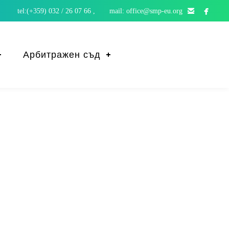


tel:(+359) 032 / 26 07 66 , mail: office@smp-eu.org
Арбитражен съд