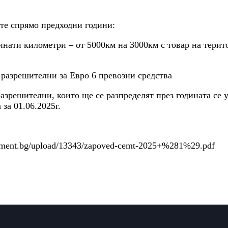
те спрямо предходни години:
нати километри – от 5000км на 3000км с товар на терито
азрешителни за Евро 6 превозни средства
решителни, които ще се разпределят през годината се у
 за 01.06.2025г.
rnment.bg/upload/13343/zapoved-cemt-2025+%281%29.pdf