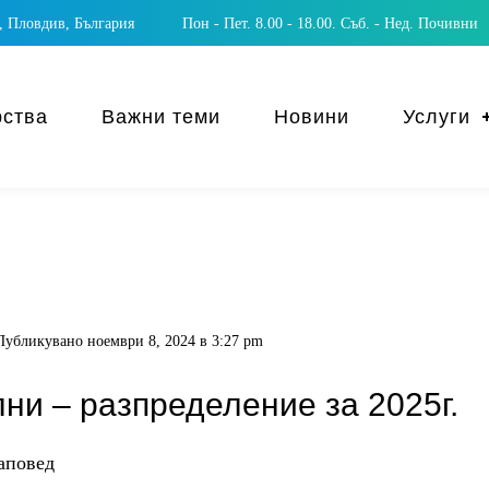
 Пловдив, България
Пон - Пет. 8.00 - 18.00. Съб. - Нед. Почивни
рства
Важни теми
Новини
Услуги
Публикувано
ноември 8, 2024 в 3:27 pm
и – разпределение за 2025г.
аповед