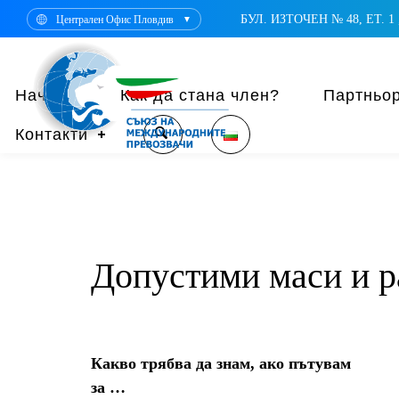
БУЛ. ИЗТОЧЕН № 48, ЕТ. 1 ,
Централен Офис Пловдив
▼
Начало
Как да стана член?
Партньо
Контакти
Допустими маси и р
Какво трябва да знам, ако пътувам
за …