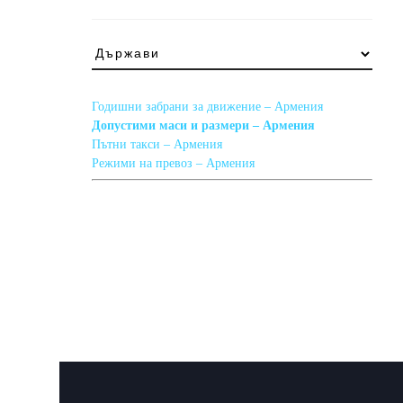
Какво
трябва
да
знам,
Годишни забрани за движение – Армения
ако
Допустими маси и размери – Армения
пътувам
Пътни такси – Армения
за
Режими на превоз – Армения
…