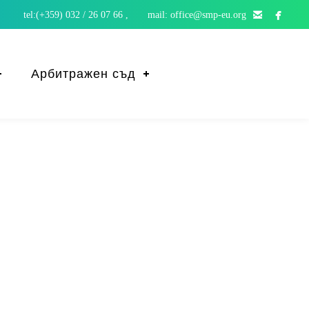


tel:(+359) 032 / 26 07 66 , mail: office@smp-eu.org
Арбитражен съд