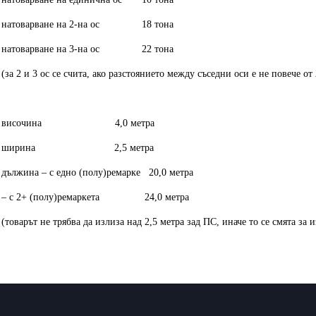
натоварване на 2-на ос 18 тона
натоварване на 3-на ос 22 тона
(за 2 и 3 ос се счита, ако разстоянието между съседни оси е не повече от 
височина 4,0 метра
ширина 2,5 метра
дължина – с едно (полу)ремарке 20,0 метра
– с 2+ (полу)ремаркета 24,0 метра
(товарът не трябва да излиза над 2,5 метра зад ПС, иначе то се смята за 