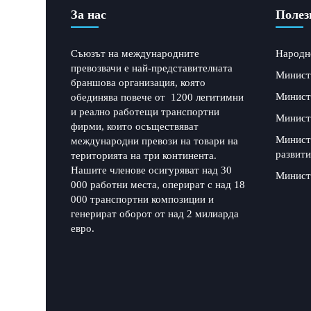
За нас
Полез
Съюзът на международните
Народн
превозвачи е най-представителната
Минист
браншова организация, която
Минист
обединява повече от 1200 легитимни
и реално работещи транспортни
Минист
фирми, които осъществяват
Минист
международни превози на товари на
развити
територията на три континента.
Нашите членове осигуряват над 30
Минист
000 работни места, оперират с над 18
000 транспортни композиции и
генерират оборот от над 2 милиарда
евро.