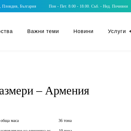
 Пловдив, България
Пон - Пет. 8.00 - 18.00. Съб. - Нед. Почивни
рства
Важни теми
Новини
Услуги
азмери – Армения
обща маса 36 тона
натоварване на единична ос 10 тона