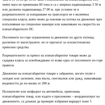
чиято маса не превишава 60 тона и са с ширина надвишаваща 3.50 м
или дължина надвишаваща 27.00 м, при условие че в
разрешителното за извършване на транспорта не е включена
специална клауза, която може да повлияе на потока на движение чрез
изпълняване на специални маневри или намаляване на скоростта на
извънгабаритното ПС.
Посочените по-горе ограничения за движение по други пътища,
различни от магистралите, не се прилагат за селскостопански
превозни средства.
Разрешителното за превоз на извънгабаритни товари може да
съдържа клауза за освобождаване от всяко едно от посочените по-горе
правила.
Движение на извънгабаритни товари е забранено, когато пътят е
заледен или заснежен, има мъгла, снеговалеж или дъжд, намаляващи
видимостта до по-малко от 200 м.
Ползвателят или шофьорът на автомобила, превозващ
извънгабаритен товар, или където е приложимо – координаторът на
движението, са длъжни да проверят избрания маршрут поне 5