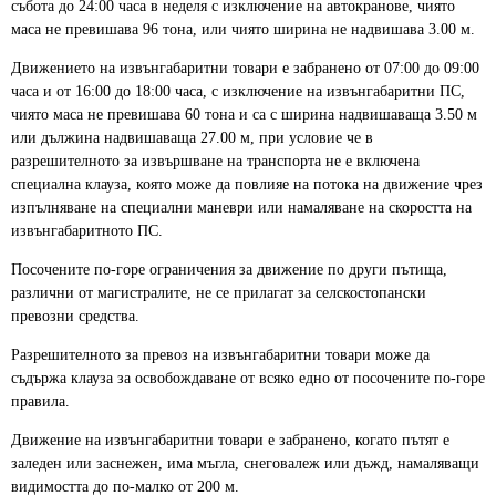
събота до 24:00 часа в неделя с изключение на автокранове, чиято
маса не превишава 96 тона, или чиято ширина не надвишава 3.00 м.
Движението на извънгабаритни товари е забранено от 07:00 до 09:00
часа и от 16:00 до 18:00 часа, с изключение на извънгабаритни ПС,
чиято маса не превишава 60 тона и са с ширина надвишаваща 3.50 м
или дължина надвишаваща 27.00 м, при условие че в
разрешителното за извършване на транспорта не е включена
специална клауза, която може да повлияе на потока на движение чрез
изпълняване на специални маневри или намаляване на скоростта на
извънгабаритното ПС.
Посочените по-горе ограничения за движение по други пътища,
различни от магистралите, не се прилагат за селскостопански
превозни средства.
Разрешителното за превоз на извънгабаритни товари може да
съдържа клауза за освобождаване от всяко едно от посочените по-горе
правила.
Движение на извънгабаритни товари е забранено, когато пътят е
заледен или заснежен, има мъгла, снеговалеж или дъжд, намаляващи
видимостта до по-малко от 200 м.