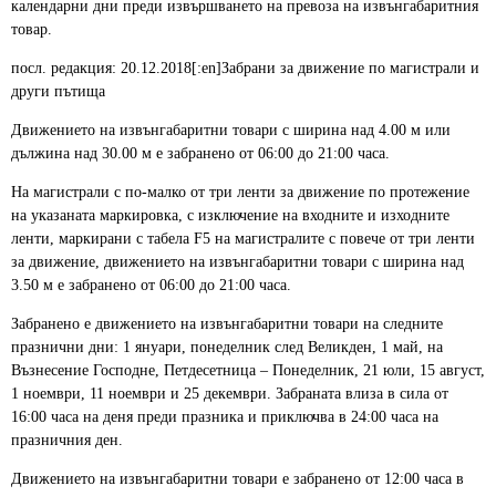
календарни дни преди извършването на превоза на извънгабаритния
товар.
посл. редакция: 20.12.2018[:en]Забрани за движение по магистрали и
други пътища
Движението на извънгабаритни товари с ширина над 4.00 м или
дължина над 30.00 м е забранено от 06:00 до 21:00 часа.
На магистрали с по-малко от три ленти за движение по протежение
на указаната маркировка, с изключение на входните и изходните
ленти, маркирани с табела F5 на магистралите с повече от три ленти
за движение, движението на извънгабаритни товари с ширина над
3.50 м е забранено от 06:00 до 21:00 часа.
Забранено е движението на извънгабаритни товари на следните
празнични дни: 1 януари, понеделник след Великден, 1 май, на
Възнесение Господне, Петдесетница – Понеделник, 21 юли, 15 август,
1 ноември, 11 ноември и 25 декември. Забраната влиза в сила от
16:00 часа на деня преди празника и приключва в 24:00 часа на
празничния ден.
Движението на извънгабаритни товари е забранено от 12:00 часа в