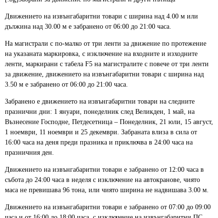
Движението на извънгабаритни товари с ширина над 4.00 м или
дължина над 30.00 м е забранено от 06:00 до 21:00 часа.
На магистрали с по-малко от три ленти за движение по протежение
на указаната маркировка, с изключение на входните и изходните
ленти, маркирани с табела F5 на магистралите с повече от три ленти
за движение, движението на извънгабаритни товари с ширина над
3.50 м е забранено от 06:00 до 21:00 часа.
Забранено е движението на извънгабаритни товари на следните
празнични дни: 1 януари, понеделник след Великден, 1 май, на
Възнесение Господне, Петдесетница – Понеделник, 21 юли, 15 август,
1 ноември, 11 ноември и 25 декември. Забраната влиза в сила от
16:00 часа на деня преди празника и приключва в 24:00 часа на
празничния ден.
Движението на извънгабаритни товари е забранено от 12:00 часа в
събота до 24:00 часа в неделя с изключение на автокранове, чиято
маса не превишава 96 тона, или чиято ширина не надвишава 3.00 м.
Движението на извънгабаритни товари е забранено от 07:00 до 09:00
часа и от 16:00 до 18:00 часа, с изключение на извънгабаритни ПС,