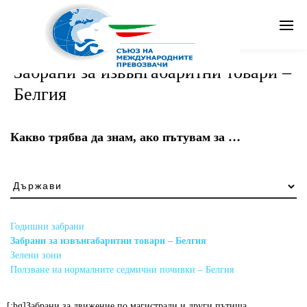
Search
Забрани за извънгабаритни товари –
Белгия
Бг
Какво трябва да знам, ако пътувам за …
Какво
трябва
да
знам,
Годишни забрани
ако
Забрани за извънгабаритни товари – Белгия
пътувам
Зелени зони
за
Ползване на нормалните седмични почивки – Белгия
…
[:bg]Забрани за движение по магистрали и други пътища