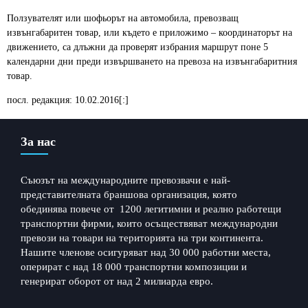
Ползувателят или шофьорът на автомобила, превозващ
извънгабаритен товар, или където е приложимо – координаторът на
движението, са длъжни да проверят избрания маршрут поне 5
календарни дни преди извършването на превоза на извънгабаритния
товар.
посл. редакция: 10.02.2016[:]
За нас
Съюзът на международните превозвачи е най-
представителната браншова организация, която
обединява повече от 1200 легитимни и реално работещи
транспортни фирми, които осъществяват международни
превози на товари на територията на три континента.
Нашите членове осигуряват над 30 000 работни места,
оперират с над 18 000 транспортни композиции и
генерират оборот от над 2 милиарда евро.