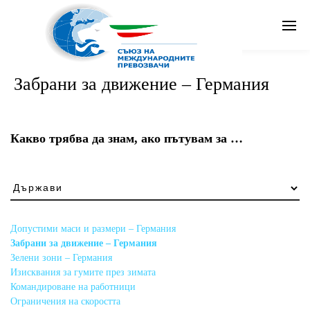
Search
Забрани за движение – Германия
Бг
Какво трябва да знам, ако пътувам за …
Какво
трябва
да
знам,
Допустими маси и размери – Германия
ако
Забрани за движение – Германия
пътувам
Зелени зони – Германия
за
Изисквания за гумите през зимата
…
Командироване на работници
Ограничения на скоростта