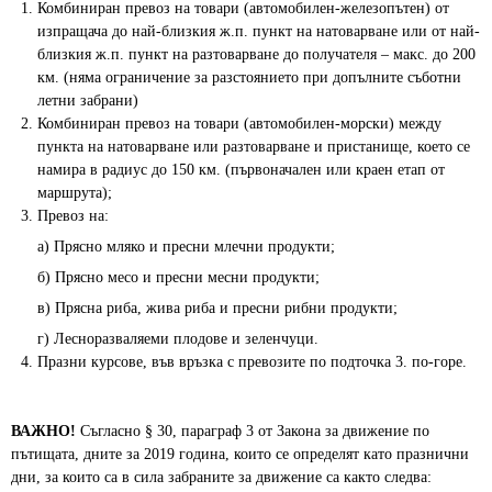
Комбиниран превоз на товари (автомобилен-железопътен) от
изпращача до най-близкия ж.п. пункт на натоварване или от най-
близкия ж.п. пункт на разтоварване до получателя – макс. до 200
км. (няма ограничение за разстоянието при допълните съботни
летни забрани)
Комбиниран превоз на товари (автомобилен-морски) между
пункта на натоварване или разтоварване и пристанище, което се
намира в радиус до 150 км. (първоначален или краен етап от
маршрута);
Превоз на:
а) Прясно мляко и пресни млечни продукти;
б) Прясно месо и пресни месни продукти;
в) Прясна риба, жива риба и пресни рибни продукти;
г) Лесноразваляеми плодове и зеленчуци.
Празни курсове, във връзка с превозите по подточка 3. по-горе.
ВАЖНО!
Съгласно § 30, параграф 3 от Закона за движение по
пътищата, дните за 2019 година, които се определят като празнични
дни, за които са в сила забраните за движение са както следва: