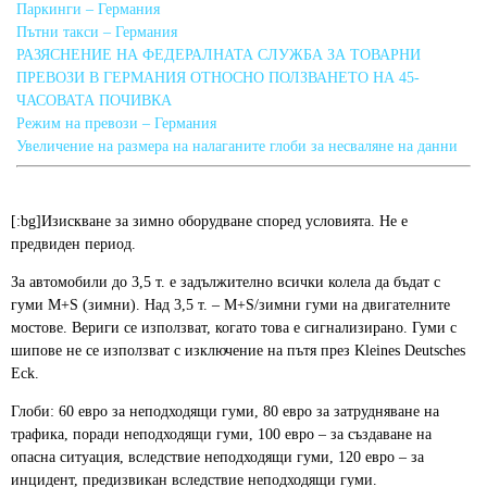
Паркинги – Германия
Пътни такси – Германия
РАЗЯСНЕНИЕ НА ФЕДЕРАЛНАТА СЛУЖБА ЗА ТОВАРНИ
ПРЕВОЗИ В ГЕРМАНИЯ ОТНОСНО ПОЛЗВАНЕТО НА 45-
ЧАСОВАТА ПОЧИВКА
Режим на превози – Германия
Увеличение на размера на налаганите глоби за несваляне на данни
[:bg]Изискване за зимно оборудване според условията. Не е
предвиден период.
За автомобили до 3,5 т. е задължително всички колела да бъдат с
гуми M+S (зимни). Над 3,5 т. – M+S/зимни гуми на двигателните
мостове. Вериги се използват, когато това е сигнализирано. Гуми с
шипове не се използват с изключение на пътя през Kleines Deutsches
Eck.
Глоби: 60 евро за неподходящи гуми, 80 евро за затрудняване на
трафика, поради неподходящи гуми, 100 евро – за създаване на
опасна ситуация, вследствие неподходящи гуми, 120 евро – за
инцидент, предизвикан вследствие неподходящи гуми.