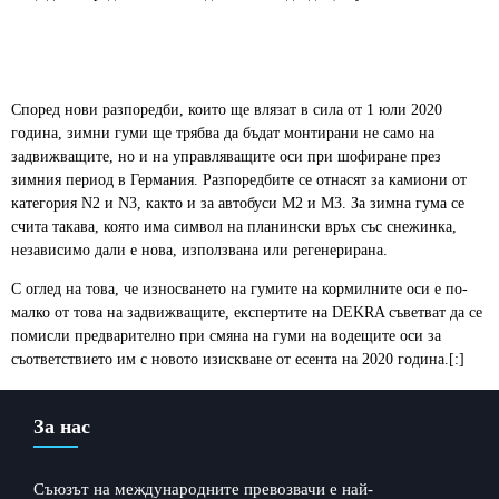
Според нови разпоредби, които ще влязат в сила от 1 юли 2020
година, зимни гуми ще трябва да бъдат монтирани не само на
задвижващите, но и на управляващите оси при шофиране през
зимния период в Германия. Разпоредбите се отнасят за камиони от
категория N2 и N3, както и за автобуси M2 и M3. За зимна гума се
счита такава, която има символ на планински връх със снежинка,
независимо дали е нова, използвана или регенерирана.
С оглед на това, че износването на гумите на кормилните оси е по-
малко от това на задвижващите, експертите на DEKRA съветват да се
помисли предварително при смяна на гуми на водещите оси за
съответствието им с новото изискване от есента на 2020 година.[:]
За нас
Съюзът на международните превозвачи е най-