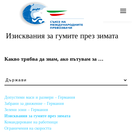
Search
Изисквания за гумите през зимата
Бг
Какво трябва да знам, ако пътувам за …
Какво
трябва
да
знам,
Допустими маси и размери – Германия
ако
Забрани за движение – Германия
пътувам
Зелени зони – Германия
за
Изисквания за гумите през зимата
…
Командироване на работници
Ограничения на скоростта