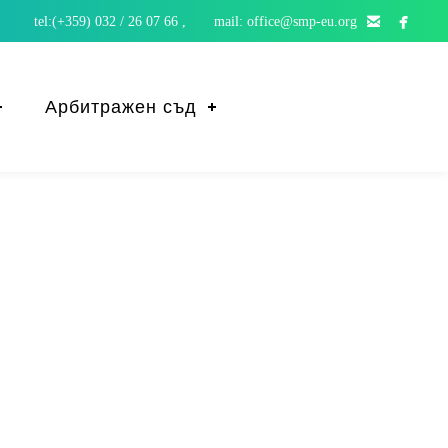


tel:(+359) 032 / 26 07 66 , mail: office@smp-eu.org
Арбитражен съд