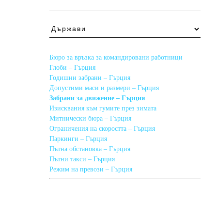
Какво
трябва
да
знам,
Бюро за връзка за командировани работници
ако
Глоби – Гърция
пътувам
Годишни забрани – Гърция
за
Допустими маси и размери – Гърция
…
Забрани за движение – Гърция
Изисквания към гумите през зимата
Митнически бюра – Гърция
Ограничения на скоростта – Гърция
Паркинги – Гърция
Пътна обстановка – Гърция
Пътни такси – Гърция
Режим на превози – Гърция