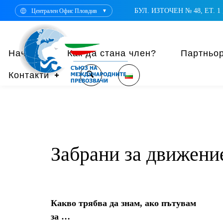
БУЛ. ИЗТОЧЕН № 48, ЕТ. 1 ,
Централен Офис Пловдив
▼
Начало
Как да стана член?
Партньо
Контакти
Забрани за движени
Какво трябва да знам, ако пътувам
за …