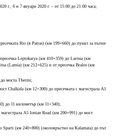
20 г., 6 и 7 януари 2020 г. – от 15:00 до 21:00 часа;
ресечката Rio (в Patras) (км 199+660) до пункт за пътни
 пресечка Leptokarya (км 410+359) до Larissa (км
itsa (Lamia) (км 212+625) и от пресечка Bralos (км
 до моста Thermi;
 мост Chalkida (км 12+300) до пресечката с магистрала A1
50) до 11 километър (км 11+340);
 магистрала А5 Ionian Road (км 200+991) до мост
о Sparti (км 240+800) (околовръстно на Kalamata) до път