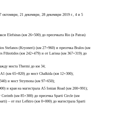
27 октомври, 21 декември, 28 декември 2019 г., 4 и 5
си Elefsinas (км 26+500) до пресечката Rio (в Patras)
os Stefanos (Kryoneri) (км 27+960) и пресечка Bralos (км
s Fthiotidos (км 242+479) и от Larissa (км 367+319) до
мажду моста Thermi до км 34;
а A1 (км 65+820) до мост Chalkida (км 12+300);
340) и мост Strymona (км 97+650);
000) и края на магистрала А5 Ionian Road (км 200+991);
 Corinth (км 85+300) до пресечка Sparti Circle (км
rti) – от път Lefktro (км 0+000) до магистрала Sparti