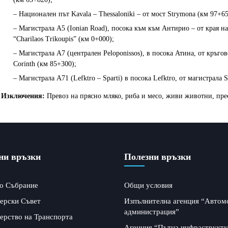
– Национален път Kavala – Thessaloniki – от мост Strymona (км 97+6
– Магистрала A5 (Ionian Road), посока към към Антирио – от края на
“Charilaos Trikoupis” (км 0+000);
– Магистрала A7 (централен Peloponissos), в посока Атина, от кръгов
Corinth (км 85+300);
– Магистрала A71 (Lefktro – Sparti) в посока Lefktro, от магистрала S
Изключения:
Превоз на прясно мляко, риба и месо, живи животни, прес
ни връзки
Полезни връзки
о Събрание
Общи условия
ерски Съвет
Изпълнителна агенция “Автом
администрация”
ерство на Транспорта
Агенция “Пътна инфраструкту