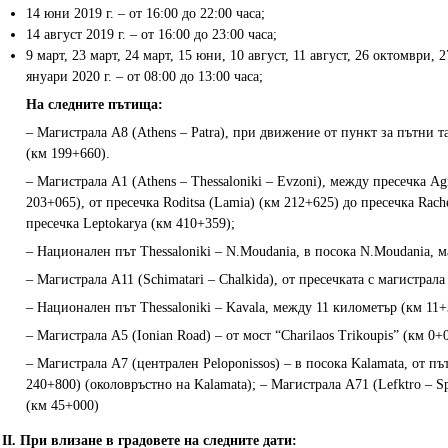
14 юни 2019 г. – от 16:00 до 22:00 часа;
14 август 2019 г. – от 16:00 до 23:00 часа;
9 март, 23 март, 24 март, 15 юни, 10 август, 11 август, 26 октомври, 
януари 2020 г. – от 08:00 до 13:00 часа;
На следните пътища:
– Магистрала A8 (Athens – Patra), при движение от пункт за пътни так
(км 199+660).
– Магистрала A1 (Athens – Thessaloniki – Evzoni), между пресечка Agi
203+065), от пресечка Roditsa (Lamia) (км 212+625) до пресечка Rache
пресечка Leptokarya (км 410+359);
– Национален път Thessaloniki – N.Moudania, в посока N.Moudania, 
– Магистрала A11 (Schimatari – Chalkida), от пресечката с магистрал
– Национален път Thessaloniki – Kavala, между 11 километър (км 11+
– Магистрала A5 (Ionian Road) – от мост “Charilaos Trikoupis” (км 0+
– Магистрала A7 (централен Peloponissos) – в посока Kalamata, от път
240+800) (околовръстно на Kalamata); – Магистрала A71 (Lefktro – Spa
(км 45+000)
II. При влизане в градовете на следните дати: