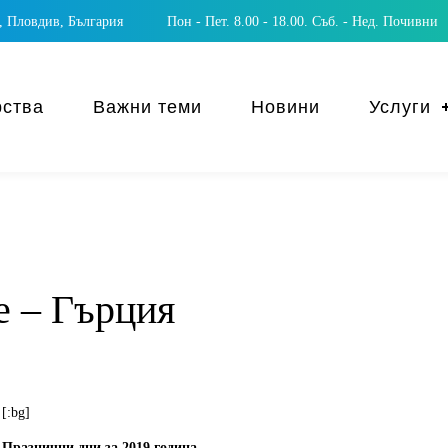
 Пловдив, България
Пон - Пет. 8.00 - 18.00. Съб. - Нед. Почивни
рства
Важни теми
Новини
Услуги
е – Гърция
[:bg]
Празнични дни за 2019 година