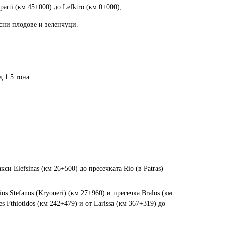
parti (км 45+000) до Lefktro (км 0+000);
сни плодове и зеленчуци.
 1.5 тона:
си Elefsinas (км 26+500) до пресечката Rio (в Patras)
os Stefanos (Kryoneri) (км 27+960) и пресечка Bralos (км
s Fthiotidos (км 242+479) и от Larissa (км 367+319) до