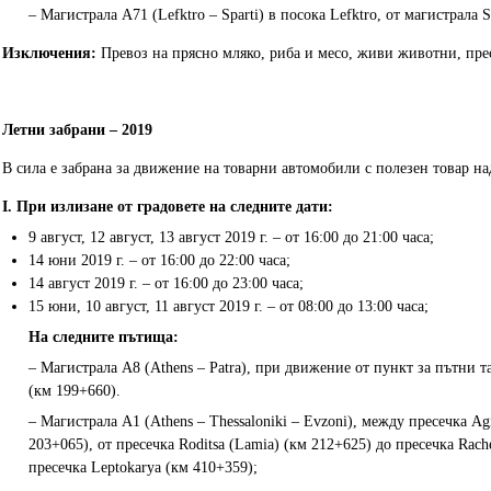
– Магистрала A71 (Lefktro – Sparti) в посока Lefktro, от магистрала S
Изключения:
Превоз на прясно мляко, риба и месо, живи животни, пре
Летни забрани – 2019
В сила е забрана за движение на товарни автомобили с полезен товар над
I. При излизане от градовете на следните дати:
9 август, 12 август, 13 август 2019 г. – от 16:00 до 21:00 часа;
14 юни 2019 г. – от 16:00 до 22:00 часа;
14 август 2019 г. – от 16:00 до 23:00 часа;
15 юни, 10 август, 11 август 2019 г. – от 08:00 до 13:00 часа;
На следните пътища:
– Магистрала A8 (Athens – Patra), при движение от пункт за пътни так
(км 199+660).
– Магистрала A1 (Athens – Thessaloniki – Evzoni), между пресечка Agi
203+065), от пресечка Roditsa (Lamia) (км 212+625) до пресечка Rache
пресечка Leptokarya (км 410+359);