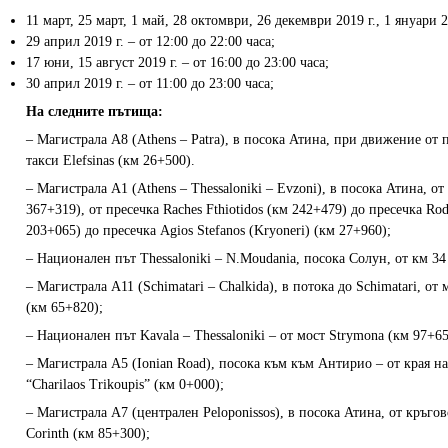
11 март, 25 март, 1 май, 28 октомври, 26 декември 2019 г., 1 януари 20
29 април 2019 г. – от 12:00 до 22:00 часа;
17 юни, 15 август 2019 г. – от 16:00 до 23:00 часа;
30 април 2019 г. – от 11:00 до 23:00 часа;
На следните пътища:
– Магистрала A8 (Athens – Patra), в посока Атина, при движение от п
такси Elefsinas (км 26+500).
– Магистрала A1 (Athens – Thessaloniki – Evzoni), в посока Атина, от
367+319), от пресечка Raches Fthiotidos (км 242+479) до пресечка Rod
203+065) до пресечка Agios Stefanos (Kryoneri) (км 27+960);
– Национален път Thessaloniki – N.Moudania, посока Солун, от км 34
– Магистрала A11 (Schimatari – Chalkida), в потока до Schimatari, от
(км 65+820);
– Национален път Kavala – Thessaloniki – от мост Strymona (км 97+6
– Магистрала A5 (Ionian Road), посока към към Антирио – от края на
“Charilaos Trikoupis” (км 0+000);
– Магистрала A7 (централен Peloponissos), в посока Атина, от кръгов
Corinth (км 85+300);