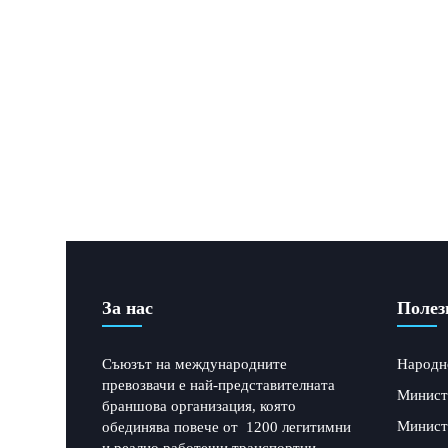
За нас
Полез
Съюзът на международните
Народн
превозвачи е най-представителната
Минист
браншова организация, която
Минист
обединява повече от 1200 легитимни