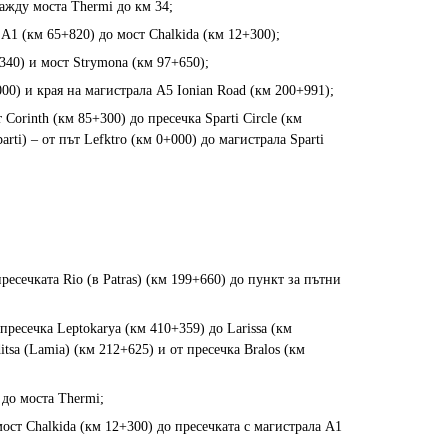
мажду моста Thermi до км 34;
а A1 (км 65+820) до мост Chalkida (км 12+300);
340) и мост Strymona (км 97+650);
000) и края на магистрала А5 Ionian Road (км 200+991);
 Corinth (км 85+300) до пресечка Sparti Circle (км
rti) – от път Lefktro (км 0+000) до магистрала Sparti
ресечката Rio (в Patras) (км 199+660) до пункт за пътни
 пресечка Leptokarya (км 410+359) до Larissa (км
itsa (Lamia) (км 212+625) и от пресечка Bralos (км
 до моста Thermi;
 мост Chalkida (км 12+300) до пресечката с магистрала A1