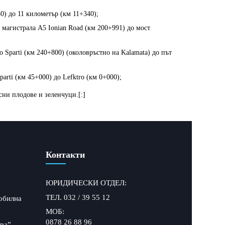
50) до 11 километър (км 11+340);
 магистрала А5 Ionian Road (км 200+991) до мост
о Sparti (км 240+800) (околовръстно на Kalamata) до път
parti (км 45+000) до Lefktro (км 0+000);
ни плодове и зеленчуци.[:]
Контакти
ЮРИДИЧЕСКИ ОТДЕЛ:
ТЕЛ. 032 / 39 55 12
обилна
МОБ:
0878 26 88 96
ра”