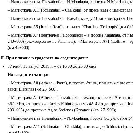
– Национален път Thessaloniki – N.Moudania, в посока N.Moudania, 
– Магистрала A11 (Schimatari – Chalkida), от пресечката с магистрал
– Национален път Thessaloniki – Kavala, между 11 километър (км 11+
– Магистрала A5 (Ionian Road) – от мост “Charilaos Trikoupis” (км 0+
– Магистрала A7 (централен Peloponissos) – в посока Kalamata, от път
240+800) (околовръстно на Kalamata); – Магистрала A71 (Lefktro – Spa
(км 45+000)
II. При влизане в градовете на следните дати:
17 юни, 15 август 2019 г. – от 16:00 до 23:00 часа;
На следните пътища:
– Магистрала A8 (Athens – Patra), в посока Атина, при движение от п
такси Elefsinas (км 26+500).
– Магистрала A1 (Athens – Thessaloniki – Evzoni), в посока Атина, от
367+319), от пресечка Raches Fthiotidos (км 242+479) до пресечка Rod
203+065) до пресечка Agios Stefanos (Kryoneri) (км 27+960);
– Национален път Thessaloniki – N.Moudania, посока Солун, от км 34
– Магистрала A11 (Schimatari – Chalkida), в потока до Schimatari, от
(км 65+820);