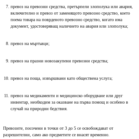
превоз на превозни средства, претърпели злополука или авария,
включително и превоз от заменящото превозно средство, което
поема товара на поврденото превозно средство, когато има
документ, удостоверяващ наличието на авария или злополука;
превоз на мъртъвци;
превоз на празни новозакупени превозни средства;
превоз на поща, извършвани като обществена услуга;
превоз на медикаменти и медицинско оборудване или друг
инвентар, необходим за оказване на първа помощ и особено в
случай на природни бедствия.
Превозите, посочени в точки от 3 до 5 се освобождават от
разрешителни, само ако предметите се внасят временно.