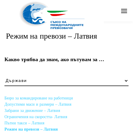
Search
Режим на превози – Латвия
Бг
Какво трябва да знам, ако пътувам за …
Какво
трябва
да
знам,
Бюро за командироване на работници
ако
Допустими маси и размери – Латвия
пътувам
Забрани за движение – Латвия
за
Ограничения на скоростта- Латвия
…
Пътни такси – Латвия
Режим на превози – Латвия