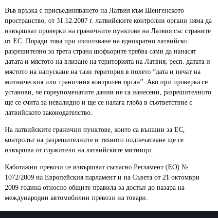
Във връзка с присъединяването на Латвия към Шенгенското
пространство, от 31.12.2007 г. латвийските контролни органи няма да
извършват проверки на граничните пунктове на Латвия със страните
от ЕС. Поради това при използване на еднократно латвийско
разрешително за трета страна шофьорите трябва сами да нанасят
датата и мястото на влизане на територията на Латвия, респ. датата и
мястото на напускане на тази територия в полето “дата и печат на
митническия или граничния контролен орган”. Ако при проверка се
установи, че гореупоменатите данни не са нанесени, разрешителното
ще се счита за невалидно и ще се налага глоба в съответствие с
латвийското законодателство.
На латвийските гранични пунктове, които са външни за ЕС,
контролът на разрешителните и тяхното подпечатване ще се
извършва от служители на латвийските митници.
Каботажни превози се извършват съгласно Регламент (ЕО) №
1072/2009 на Европейския парламент и на Съвета от 21 октомври
2009 година относно общите правила за достъп до пазара на
международни автомобилни превози на товари.