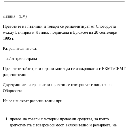
Латвия (LV)
Превозите на пътници и товари се регламентират от Спогодбата
между България и Латвия, подписана в Брюксел на 28 септември
1995 г.
Разрешителните са:
– за/от трета страна
Превозите за/от трети страни могат да се извършват и с ЕКМТ/СЕМТ
разрешително.
Двустранните и транзитни превози се извършват с лиценз на
Общността.
Hе се изискват разрешителни при:
превоз на товари с моторни превозни средства, за които
допустимата с товароносимост, включително и ремаркета, не