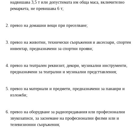
надвишава 3,5 т или допустимата им обща маса, включително
ремаркета, не превишава 6 т;
превоз на домашни вещи при преселване;
превоз на животни, технически съоръжения и аксесоари, спортен
инвентар, предназначени за спортни прояви;
превоз на театрален реквизит, декори, музикални инструменти,
предназначени за театрални и музикални предсттавления;
превоз на материали и предмети, предназначени за панаири и
изложби;
превоз на оборудване за радиопредавания или професионални
звукозаписи, за заснемане на професионални филми или и
телевизионни съоръжения;