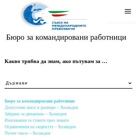
Search
Бюро за командировани работници
Бг
Какво трябва да знам, ако пътувам за …
Какво
трябва
да
знам,
Бюро за командировани работници
ако
Допустими маси и размери – Холандия
пътувам
Забрани за движение – Холандия
за
Изисквания за гумите през зимата
…
Ограничения на скоростта – Холандия
Пътни такси – Холандия