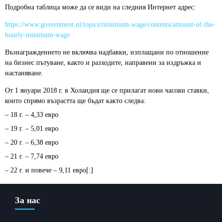
Подробна таблица може да се види на следния Интернет адрес:
https://www.government.nl/topics/minimum-wage/contents/amount-of-the-
hourly-minimum-wage
Възнаграждението не включва надбавки, изплащани по отношение
на бизнес пътуване, както и разходите, направени за издръжка и
настаняване.
От 1 януари 2018 г. в Холандия ще се прилагат нови часови ставки,
които спрямо възрастта ще бъдат както следва:
– 18 г. – 4,33 евро
– 19 г. – 5,01 евро
– 20 г. – 6,38 евро
– 21 г. – 7,74 евро
– 22 г. и повече – 9,11 евро[:]
За нас