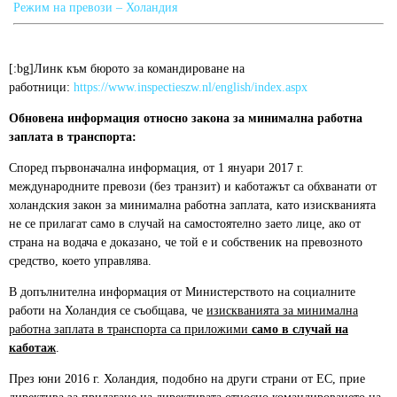
Режим на превози – Холандия
[:bg]Линк към бюрото за командироване на
работници:
https://www.inspectieszw.nl/english/index.aspx
Обновена информация относно закона за минимална работна
заплата в транспорта:
Според първоначална информация, от 1 януари 2017 г.
международните превози (без транзит) и каботажът са обхванати от
холандския закон за минимална работна заплата, като изискванията
не се прилагат само в случай на самостоятелно заето лице, ако от
страна на водача е доказано, че той е и собственик на превозното
средство, което управлява.
В допълнителна информация от Министерството на социалните
работи на Холандия се съобщава, че
изискванията за минимална
работна заплата в транспорта са приложими
само в случай на
каботаж
.
През юни 2016 г. Холандия, подобно на други страни от ЕС, прие