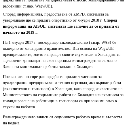
директива за прилагане на директивата относно командироването на
работници (т.нар. WagwUE).
Според информацията, предоставена от ZMPD, системата за
уведомяване ще се прилага оперативно от януари 2018 г.
Според
информация на AISOE, системата ще започне да се прилага от
началото на 2019 г.
На 1 януари 2017 г. последващо законодателство (т.нар. WAS) бе
въведено от холандското правителство. Въз основа на WagwUE
предприемачите, които изпращат своите служители в Холандия, са
задължени да плащат на своя персонал възнаграждения съгласно
Закона за минималната работна заплата в Холандия.
Посочените по-горе разпоредби се прилагат частично за
чуждестранни предприемачи и техния персонал, ако вършат работа
(включително и транспорт) в Холандия, като според изявлението на
Министерството на социалните работи на Холандия изискванията за
командироване на работници в транспорта са приложими само в
случай на каботаж.
Възнаграждението зависи от седмичното работно време и възрастта
на водача.