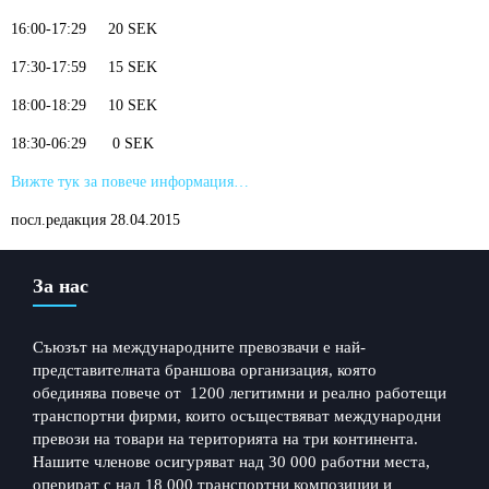
16:00-17:29 20 SEK
17:30-17:59 15 SEK
18:00-18:29 10 SEK
18:30-06:29 0 SEK
Вижте тук за повече информация…
посл.редакция 28.04.2015
За нас
Съюзът на международните превозвачи е най-
представителната браншова организация, която
обединява повече от 1200 легитимни и реално работещи
транспортни фирми, които осъществяват международни
превози на товари на територията на три континента.
Нашите членове осигуряват над 30 000 работни места,
оперират с над 18 000 транспортни композиции и