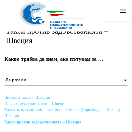
Search
Такси против задръстванията –
Швеция
Бг
Какво трябва да знам, ако пътувам за …
Какво
трябва
да
знам,
Винетни такси – Швеция
ако
Инфраструктурни такси – Швеция
пътувам
Такси за преминаване през моста Oresund (Copenhagen – Malmo) –
за
Швеция
…
Такси против задръстванията – Швеция