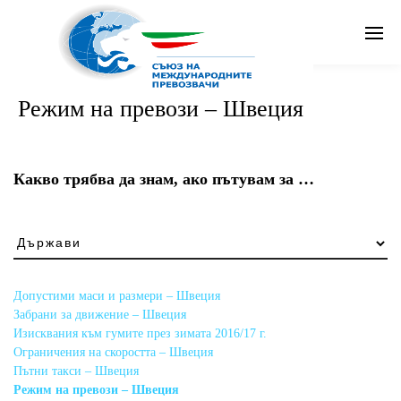
Search
Режим на превози – Швеция
Бг
Какво трябва да знам, ако пътувам за …
Какво
трябва
да
знам,
Допустими маси и размери – Швеция
ако
Забрани за движение – Швеция
пътувам
Изисквания към гумите през зимата 2016/17 г.
за
Ограничения на скоростта – Швеция
…
Пътни такси – Швеция
Режим на превози – Швеция