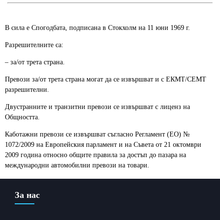
В сила е Спогодбата, подписана в Стокхолм на 11 юни 1969 г.
Разрешителните са:
– за/от трета страна.
Превози за/от трета страна могат да се извършват и с ЕКМТ/СЕМТ
разрешителни.
Двустранните и транзитни превози се извършват с лиценз на
Общността.
Каботажни превози се извършват съгласно Регламент (ЕО) №
1072/2009 на Европейския парламент и на Съвета от 21 октомври
2009 година относно общите правила за достъп до пазара на
международни автомобилни превози на товари.
За нас