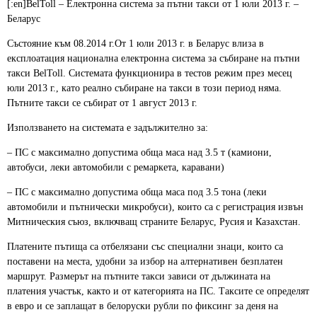
[:en]BelToll – Електронна система за пътни такси от 1 юли 2013 г. –
Беларус
Състояние към 08.2014 г.От 1 юли 2013 г. в Беларус влиза в
експлоатация национална електронна система за събиране на пътни
такси BelToll. Системата функционира в тестов режим през месец
юли 2013 г., като реално събиране на такси в този период няма.
Пътните такси се събират от 1 август 2013 г.
Използването на системата е задължително за:
– ПС с максимално допустима обща маса над 3.5 т (камиони,
автобуси, леки автомобили с ремаркета, каравани)
– ПС с максимално допустима обща маса под 3.5 тона (леки
автомобили и пътнически микробуси), които са с регистрация извън
Митническия съюз, включващ страните Беларус, Русия и Казахстан.
Платените пътища са отбелязани със специални знаци, които са
поставени на места, удобни за избор на алтернативен безплатен
маршрут. Размерът на пътните такси зависи от дължината на
платения участък, както и от категорията на ПС. Таксите се определят
в евро и се заплащат в белоруски рубли по фиксинг за деня на