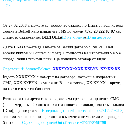
ТУК
.
От 27.02.2018 г. можете да проверите баланса по Вашата предплатена
сметка в BelToll като изпратите SMS до номер
+375 29 222 07 07
със
следното съдържание:
BELTOLL#
ID на клиент
#
ID на договор
Двете ID-та можете да вземете от Вашия договор с BelToll (User
account number и Contract number). Стойността на изпратения SMS е
според Вашия тарифен план. Ще получите отговор от вида:
Справочный баланс/Balance:
ХХХХХХХ
=
XXX.XXBYN
_
XX:XX:XX
Където ХХХХХХХ е номерът на договора, посочен в изпратения
СМС, ХХХ.ХХBYN – сумата по Вашата сметка, XX:XX:XX – време,
на което е отчетен балансът.
Възможни са и други отговори, ако има грешка в изпратения СМС
(например, няма # липсват или има повече символи, или няма такива
ID-та), ще получите –
Неверные данные/Incorrect data +375172798798
,
ако има технологични причини и в момента не може да се провери
балансът –
Сервис недоступен/Out of service +375172798798
.