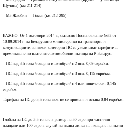
Щучина) (км 211-214)
– M5 Жлобин — Гомел (км 212-295)
ВАЖНО! От 1 октомври 2014 г., съгласно Постановление №32 от
10.09.2014 г. на Беларуското министерство на транспорта и
комуникациите, за някои категории ПС се увеличават тарифите за
преминаване по платените автомобилни пътища на Р Беларус.
– ПС над 3.5 тона /товарни и автобуси/ с 2 оси: 0,09 евро/км.
– ПС над 3.5 тона /товарни и автобуси/ с 3 оси: 0,115 евро/км.
– ПС над 3.5 тона /товарни и автобуси/ с 4 или повече оси: 0,145
евро/км.
Тарифата за ПС до 3,5 тона вкл. не се променя и остава 0,04 евро/км.
Глобата за ПС до 3.5 тона е в размер на 50 евро при частично
плащане или 100 eвро в случай на пълна липса на плащане на пътни