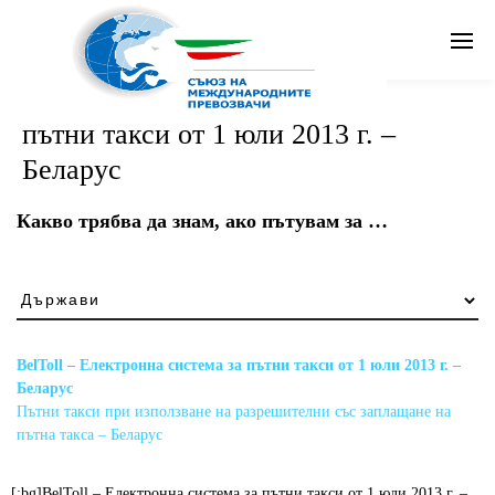
BelToll – Електронна система за
Search
пътни такси от 1 юли 2013 г. –
Бг
Беларус
Какво трябва да знам, ако пътувам за …
Какво
трябва
да
знам,
BelToll – Електронна система за пътни такси от 1 юли 2013 г. –
ако
Беларус
пътувам
Пътни такси при използване на разрешителни със заплащане на
за
пътна такса – Беларус
…
[:bg]BelToll – Електронна система за пътни такси от 1 юли 2013 г. –