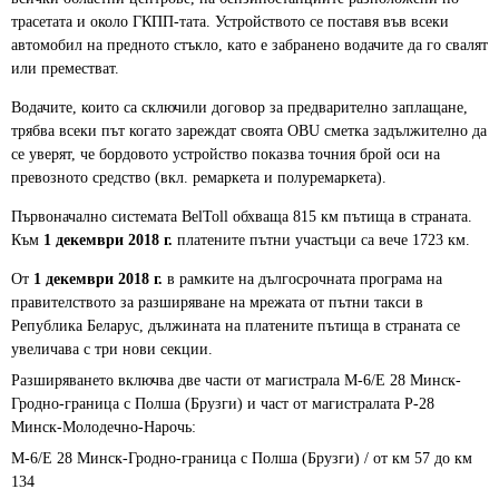
трасетата и около ГКПП-тата. Устройството се поставя във всеки
автомобил на предното стъкло, като е забранено водачите да го свалят
или преместват.
Водачите, които са сключили договор за предварително заплащане,
трябва всеки път когато зареждат своята OBU сметка задължително да
се уверят, че бордовото устройство показва точния брой оси на
превозното средство (вкл. ремаркета и полуремаркета).
Първоначално системата BelToll обхваща 815 км пътища в страната.
Към
1 декември 2018 г.
платените пътни участъци са вече 1723 км.
От
1 декември 2018 г.
в рамките на дългосрочната програма на
правителството за разширяване на мрежата от пътни такси в
Република Беларус, дължината на платените пътища в страната се
увеличава с три нови секции.
Разширяването включва две части от магистрала М-6/Е 28 Минск-
Гродно-граница с Полша (Брузги) и част от магистралата P-28
Минск-Молодечно-Нарочь:
М-6/Е 28 Минск-Гродно-граница с Полша (Брузги) / от км 57 до км
134