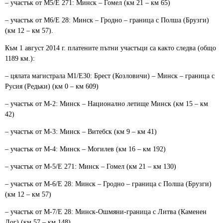
– участък от M5/Е 271: Минск – Гомел (км 21 – км 65)
– участък от M6/Е 28: Минск – Гродно – граница с Полша (Брузги)
(км 12 – км 57).
Към 1 август 2014 г. платените пътни участъци са както следва (общо
1189 км.):
– цялата магистрала М1/Е30: Брест (Козловичи) – Минск – граница с
Русия (Редьки) (км 0 – км 609)
– участък от M-2: Минск – Национално летище Минск (км 15 – км
42)
– участък от M-3: Минск – Витебск (км 9 – км 41)
– участък от M-4: Минск – Могилев (км 16 – км 192)
– участък от M-5/Е 271: Минск – Гомел (км 21 – км 130)
– участък от M-6/Е 28: Минск – Гродно – граница с Полша (Брузги)
(км 12 – км 57)
– участък от М-7/Е 28: Минск-Ошмяни-граница с Литва (Каменен
Лог) (км 57 – км 148)