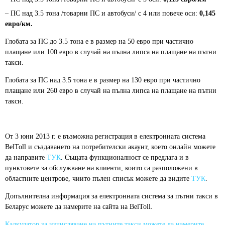
– ПС над 3.5 тона /товарни ПС и автобуси/ с 4 или повече оси:
0,145
евро/км.
Глобата за ПС до 3.5 тона е в размер на 50 евро при частично
плащане или 100 eвро в случай на пълна липса на плащане на пътни
такси.
Глобата за ПС над 3.5 тона е в размер на 130 евро при частично
плащане или 260 eвро в случай на пълна липса на плащане на пътни
такси.
От 3 юни 2013 г. е възможна регистрация в електронната система
BelToll и създаването на потребителски акаунт, което онлайн можете
да направите
ТУК
. Същата функционалност се предлага и в
пунктовете за обслужване на клиенти, които са разположени в
областните центрове, чиито пълен списък можете да видите
ТУК
.
Допълнителна информация за електронната система за пътни такси в
Беларус можете да намерите на сайтa на BelToll.
Калкулатор за изчисляване на пътните такси можете да намерите