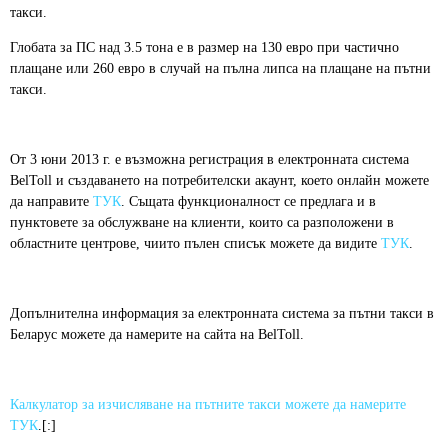
такси.
Глобата за ПС над 3.5 тона е в размер на 130 евро при частично
плащане или 260 eвро в случай на пълна липса на плащане на пътни
такси.
От 3 юни 2013 г. е възможна регистрация в електронната система
BelToll и създаването на потребителски акаунт, което онлайн можете
да направите
ТУК
. Същата функционалност се предлага и в
пунктовете за обслужване на клиенти, които са разположени в
областните центрове, чиито пълен списък можете да видите
ТУК
.
Допълнителна информация за електронната система за пътни такси в
Беларус можете да намерите на сайтa на BelToll.
Калкулатор за изчисляване на пътните такси можете да намерите
ТУК
.[:]