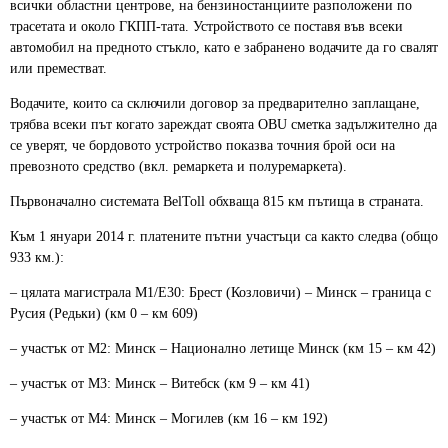
всички областни центрове, на бензиностанциите разположени по
трасетата и около ГКПП-тата. Устройството се поставя във всеки
автомобил на предното стъкло, като е забранено водачите да го свалят
или преместват.
Водачите, които са сключили договор за предварително заплащане,
трябва всеки път когато зареждат своята OBU сметка задължително да
се уверят, че бордовото устройство показва точния брой оси на
превозното средство (вкл. ремаркета и полуремаркета).
Първоначално системата BelToll обхваща 815 км пътища в страната.
Към 1 януари 2014 г. платените пътни участъци са както следва (общо
933 км.):
– цялата магистрала М1/Е30: Брест (Козловичи) – Минск – граница с
Русия (Редьки) (км 0 – км 609)
– участък от M2: Минск – Национално летище Минск (км 15 – км 42)
– участък от M3: Минск – Витебск (км 9 – км 41)
– участък от M4: Минск – Могилев (км 16 – км 192)