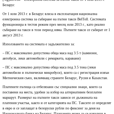
Беларус
От 1 юли 2013 г. в Беларус влиза в експлоатация национална
електронна система за събиране на пътни такси BelToll. Системата
функционира в тестов режим през месец юли 2013 г., като реално
събиране на такси в този период няма. Пътните такси се събират от 1
август 2013 г.
Използването на системата е задължително за:
– ПС с максимално допустима обща маса над 3.5 т (камиони,
автобуси, леки автомобили с ремаркета, каравани)
– ПС с максимално допустима обща маса под 3.5 тона (леки
автомобили и пътнически микробуси), които са с регистрация извън
Митническия съюз, включващ страните Беларус, Русия и Казахстан.
Платените пътища са отбелязани със специални знаци, които са
поставени на места, удобни за избор на алтернативен безплатен
маршрут. Размерът на пътните такси зависи от дължината на
платения участък, както и от категорията на ПС. Таксите се определят
в евро и се заплащат в белоруски рубли по фиксинг за деня на
Националната банка на Беларус. Плащането може да се извърши в