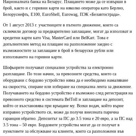
Националната банка на Беларус. Плащането може да се извърши в
брой, както и с горивни карти на няколко оператора като Берлио,
Белоруснефть, E100, EuroShell, Eurowag, ПЭК «Белавтострада».
От 1 август 2013 г. участниците в пътното движение, които са
сключили договор за предварително заплащане, могат да използват и
кредитни карти като Visa, MasterCard или BelKart. Това е
допълнителен метод на плащане на разположение заедно с
възможностите за заплащане в брой в беларуски рубли или
използването на горивни карти.
Шофьорите получават специални устройства за електронно
разплащане. По този начин, за превозните средства, които са
оборудвани с бордово устройство няма да е необходимо намаляване
на скоростта, спиране или избиране на специална лента за движение.
Получаването на бордово устройство е възможно след регистрация на
превозното средство в системата BelToll и заплащане на депозит,
който се възстановява при връщане му. Всеки водач, който върне
изправно устройството си, може да получи внесената парична
гаранция обратно. Депозитът за ПС до 3.5 тона е 20 евро, а за ПС над
3.5 тона – 50 евро. Бордовите устройства могат да се получат в
пунктовете за обслужване на клиенти, които са разположени във