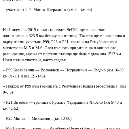
– участък от Р-1: Минск-Дзержинск (км 8 – км 35)
На 1 ноември 2015 г. към системата BelToll ще се включат
допълнително 323.5 км белоруски пътища. Таксата ще се начислява и
върху пътни участъци P99, P23 и P21, както и на Републикански
магистрали М-5 и M-6. След пълното прилагане на планираното
разширение, мрежа от платени пътища ще бъде с дължина 1513 км.
Нови пътни участъци, както следва:
– P99 Барановичи — Волковиск — Погранични — Гродно (км 16-89,
км 91-111 и км 121-148)
– Подход от Р99 към границата с Република Полша (Берестовица) (км
0-6.5)
– P21 Витебск — граница с Руската Федерация в Лиозно (км 9-40 и
км 42-52)
– P23 Минск — Микашевич (км 10-80)
– M6 Гродно — граница с Република Полша (Брузга — участък до