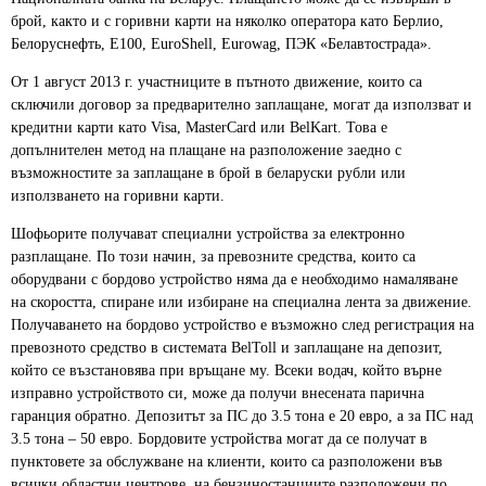
брой, както и с горивни карти на няколко оператора като Берлио,
Белоруснефть, E100, EuroShell, Eurowag, ПЭК «Белавтострада».
От 1 август 2013 г. участниците в пътното движение, които са
сключили договор за предварително заплащане, могат да използват и
кредитни карти като Visa, MasterCard или BelKart. Това е
допълнителен метод на плащане на разположение заедно с
възможностите за заплащане в брой в беларуски рубли или
използването на горивни карти.
Шофьорите получават специални устройства за електронно
разплащане. По този начин, за превозните средства, които са
оборудвани с бордово устройство няма да е необходимо намаляване
на скоростта, спиране или избиране на специална лента за движение.
Получаването на бордово устройство е възможно след регистрация на
превозното средство в системата BelToll и заплащане на депозит,
който се възстановява при връщане му. Всеки водач, който върне
изправно устройството си, може да получи внесената парична
гаранция обратно. Депозитът за ПС до 3.5 тона е 20 евро, а за ПС над
3.5 тона – 50 евро. Бордовите устройства могат да се получат в
пунктовете за обслужване на клиенти, които са разположени във
всички областни центрове, на бензиностанциите разположени по