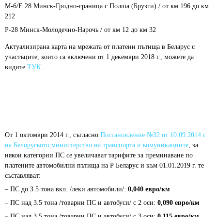
М-6/Е 28 Минск-Гродно-граница с Полша (Брузги) / от км 196 до км
212
P-28 Минск-Молодечно-Нарочь / от км 12 до км 32
Актуализирана карта на мрежата от платени пътища в Беларус с
участъците, които са включени от 1 декември 2018 г., можете да
видите
ТУК
.
От 1 октомври 2014 г., съгласно
Постановление №32 от 10.09.2014 г.
на Белоруското министерство на транспорта и комуникациите
, за
някои категории ПС се увеличават тарифите за преминаване по
платените автомобилни пътища на Р Беларус и към 01.01.2019 г. те
съставляват:
– ПС до 3.5 тона вкл. /леки автомобили/:
0,040 евро/км
– ПС над 3.5 тона /товарни ПС и автобуси/ с 2 оси:
0,090 евро/км
– ПС над 3.5 тона /товарни ПС и автобуси/ с 3 оси:
0,115 евро/км