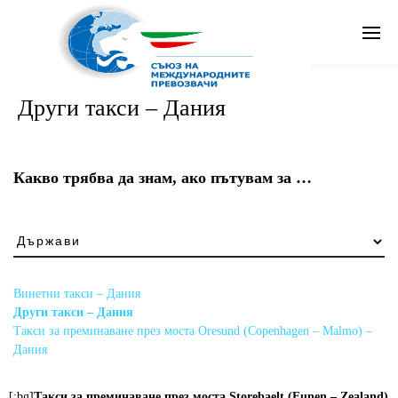
Search
Други такси – Дания
Бг
Какво трябва да знам, ако пътувам за …
Какво
трябва
да
знам,
Винетни такси – Дания
ако
Други такси – Дания
пътувам
Такси за преминаване през моста Oresund (Copenhagen – Malmo) –
за
Дания
…
[:bg]
Такси за преминаване през моста Storebaelt (Funen – Zealand)