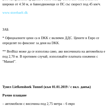
широки от 4.50 м, и бавнодвижещи се ПС със скорост под 45 км/ч.
www.storebaelt.dk
ЗАБ.
* Официалните цени са в DKK с включен ДДС. Цените в Евро се
определят по фиксинг за деня на DKK.
** BroBizz може да се използва само, ако височината на автомобила е
под 2,70 м. В противен случай, използвайте платната означени с
“Manuel”.
Тунел Liefkenshoek Tunnel (към 01.01.2019 / с вкл. данък)
Ръчно плащане
– автомобили с височина под 2,75 метра – 6 евро