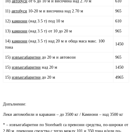
10)
автобуси
от 6 до 10 м и височина над 2.70 м
610
11)
автобуси
10-20 м и височина над 2.70 м
965
12)
камиони
(над 3.5 т) под 10 м
610
13)
камиони
(над 3.5 т) от 10 до 20 м
965
14)
камиони
(над 3.5 т) над 20 м и обща маса макс. 100
1450
тона
15)
извънгабаритни
до 20 м и автовози
965
15)
извънгабаритни
над 20 м
1450
15)
извънгабаритни
до 20 м
4965
Допълнение:
Леки автомобили и каравани – до 3500 кг / Камиони – над 3500 кг
* – извънгабаритни по Storebaelt са превозни средства, по-широки от
2.80 м, превозни средства с тегло между 101 и 350 тона и/или по-