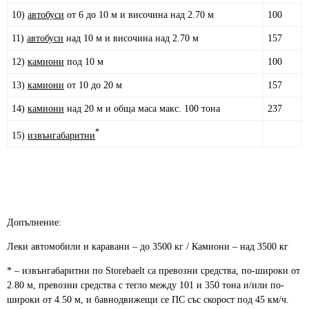
10)
автобуси
от 6 до 10 м и височина над 2.70 м
100
11)
автобуси
над 10 м и височина над 2.70 м
157
12)
камиони
под 10 м
100
13)
камиони
от 10 до 20 м
157
14)
камиони
над 20 м и обща маса макс. 100 тона
237
*
15)
извънгабаритни
Допълнение:
Леки автомобили и каравани – до 3500 кг / Камиони – над 3500 кг
* – извънгабаритни по Storebaelt са превозни средства, по-широки от
2.80 м, превозни средства с тегло между 101 и 350 тона и/или по-
широки от 4.50 м, и бавнодвижещи се ПС със скорост под 45 км/ч.