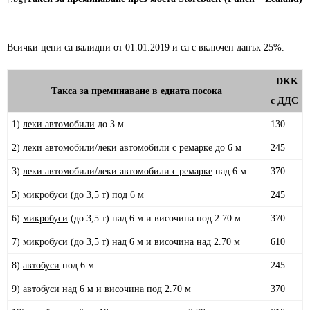
Всички цени са валидни от 01.01.2019 и са с включен данък 25%.
DKK
Такса за преминаване в едната посока
с ДДС
1)
леки автомобили
до 3 м
130
2)
леки автомобили/леки автомобили с ремарке
до 6 м
245
3)
леки автомобили/леки автомобили с ремарке
над 6 м
370
5)
микробуси
(до 3,5 т) под 6 м
245
6)
микробуси
(до 3,5 т) над 6 м и височина под 2.70 м
370
7)
микробуси
(до 3,5 т) над 6 м и височина над 2.70 м
610
8)
автобуси
под 6 м
245
9)
автобуси
над 6 м и височина под 2.70 м
370