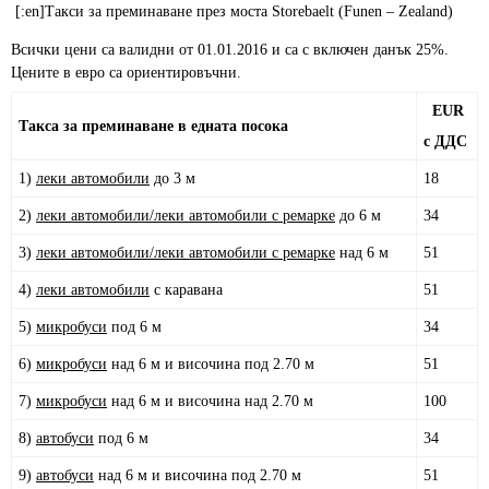
[:en]Такси за преминаване през моста Storebaelt (Funen – Zealand)
Всички цени са валидни от 01.01.2016 и са с включен данък 25%.
Цените в евро са ориентировъчни.
EUR
Такса за преминаване в едната посока
с ДДС
1)
леки автомобили
до 3 м
18
2)
леки автомобили/леки автомобили с ремарке
до 6 м
34
3)
леки автомобили/леки автомобили с ремарке
над 6 м
51
4)
леки автомобили
с каравана
51
5)
микробуси
под 6 м
34
6)
микробуси
над 6 м и височина под 2.70 м
51
7)
микробуси
над 6 м и височина над 2.70 м
100
8)
автобуси
под 6 м
34
9)
автобуси
над 6 м и височина под 2.70 м
51