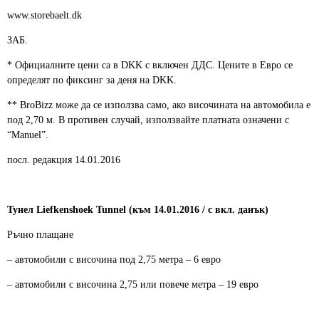
www.storebaelt.dk
ЗАБ.
* Официалните цени са в DKK с включен ДДС. Цените в Евро се
определят по фиксинг за деня на DKK.
** BroBizz може да се използва само, ако височината на автомобила е
под 2,70 м. В противен случай, използвайте платната означени с
“Manuel”.
посл. редакция 14.01.2016
Тунел Liefkenshoek Tunnel (към 14.01.2016 / с вкл. данък)
Ръчно плащане
– автомобили с височина под 2,75 метра – 6 евро
– автомобили с височина 2,75 или повече метра – 19 евро