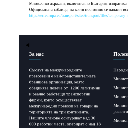
Множество държави, включително България, изпратиха ис
Официалната таблица, на която постоянно се нанасят вс
https://ec.europa.eu/transport/sites/transport/files/tem
За нас
Полез
Съюзът на международните
Народн
превозвачи е най-представителната
Минист
браншова организация, която
Минист
обединява повече от 1200 легитимни
и реално работещи транспортни
Минист
фирми, които осъществяват
Минист
международни превози на товари на
развити
територията на три континента.
Нашите членове осигуряват над 30
Минист
000 работни места, оперират с над 18