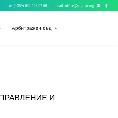


tel:(+359) 032 / 26 07 66 , mail: office@smp-eu.org
Арбитражен съд
УПРАВЛЕНИЕ И