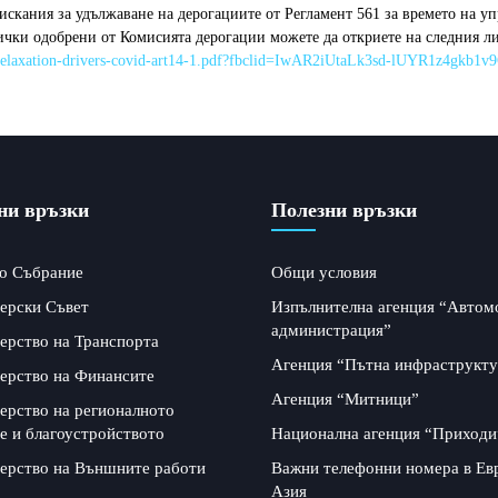
кания за удължаване на дерогациите от Регламент 561 за времето на уп
ички одобрени от Комисията дерогации можете да откриете на следния ли
porary-relaxation-drivers-covid-art14-1.pdf?fbclid=IwAR2iUtaLk3sd-lUYR1z4
ни връзки
Полезни връзки
о Събрание
Общи условия
ерски Съвет
Изпълнителна агенция “Автом
администрация”
ерство на Транспорта
Агенция “Пътна инфраструкту
ерство на Финансите
Агенция “Митници”
ерство на регионалното
е и благоустройството
Национална агенция “Приходи
ерство на Външните работи
Важни телефонни номера в Ев
Азия