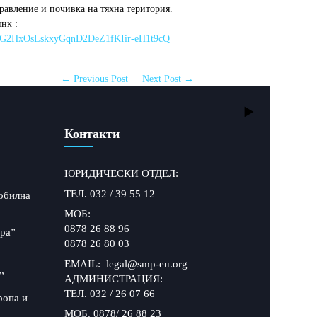
равление и почивка на тяхна територия.
нк :
gkb1v9G2HxOsLskxyGqnD2DeZ1fKIir-eH1t9cQ
← Previous Post
Next Post →
Контакти
ЮРИДИЧЕСКИ ОТДЕЛ:
ТЕЛ. 032 / 39 55 12
обилна
МОБ:
0878 26 88 96
ра”
0878 26 80 03
EMAIL: legal@smp-eu.org
”
АДМИНИСТРАЦИЯ:
ТЕЛ. 032 / 26 07 66
ропа и
МОБ. 0878/ 26 88 23