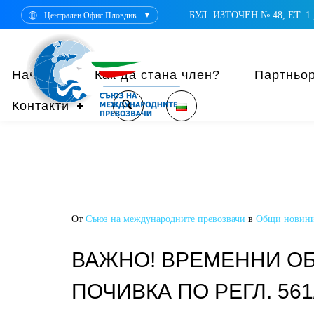
БУЛ. ИЗТОЧЕН № 48, ЕТ. 1 ,
Централен Офис Пловдив
▼
Начало
Как да стана член?
Партньо
Контакти
От
Съюз на международните превозвачи
в
Общи новин
ВАЖНО! ВРЕМЕННИ ОБ
ПОЧИВКА ПО РЕГЛ. 561/2