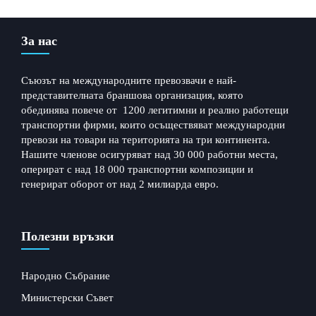
← Previous Post
Next Post →
За нас
Съюзът на международните превозвачи е най-
представителната браншова организация, която
обединява повече от 1200 легитимни и реално работещи
транспортни фирми, които осъществяват международни
превози на товари на територията на три континента.
Нашите членове осигуряват над 30 000 работни места,
оперират с над 18 000 транспортни композиции и
генерират оборот от над 2 милиарда евро.
Полезни връзки
Народно Събрание
Министерски Съвет