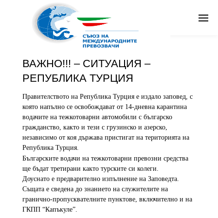
От
Съюз на международните превозвачи
в
Общи новини
Публикувано
април 9, 2020 в 1:21 pm
Search
ВАЖНО!!! – СИТУАЦИЯ –
Бг
РЕПУБЛИКА ТУРЦИЯ
Правителството на Република Турция е издало заповед, с
която напълно се освобождават от 14-дневна карантина
водачите на тежкотоварни автомобили с българско
гражданство, както и тези с грузинско и азерско,
независимо от коя държава пристигат на територията на
Република Турция.
Българските водачи на тежкотоварни превозни средства
ще бъдат третирани както турските си колеги.
Доуснато е предварително изпълнение на Заповедта.
Същата е сведена до знанието на служителите на
гранично-пропусквателните пунктове, включително и на
ГКПП “Капъкуле”.