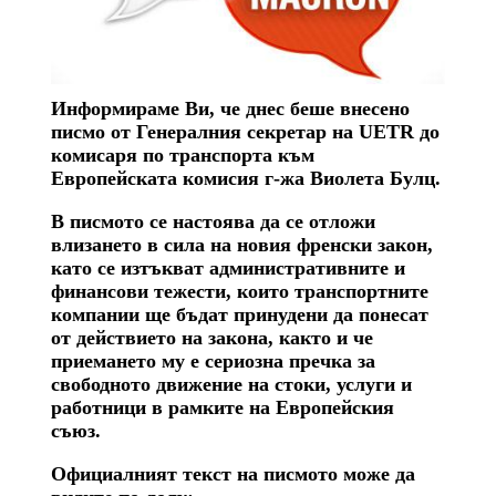
Информираме Ви, че днес беше внесено
писмо от Генералния секретар на UETR до
комисаря по транспорт
a
към
Европейската комисия г-жа Виолета Булц.
В писмото се настоява да се отложи
влизането в сила на новия френски закон,
като се изтъкват административните и
финансови тежести, които транспортните
компании ще бъдат принудени да понесат
от действието на закона, както и че
приемането му е сериозна пречка за
свободното движение на стоки, услуги и
работници в рамките на Европейския
съюз.
Официалният текст на писмото може да