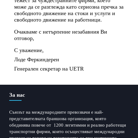
тежест за чуждестранните фирми, което
може да се разглежда като сериозна пречка за
свободното движение на стоки и услуги и
свободното движение на работници.
Очакваме с нетърпение незабавния Ви
отговор,
С уважение,
Лоде Феркиндерен
Генерален секретар на UETR
← Previous Post
Next Post →
За нас
Съюзът на международните превозвачи е най-
представителната браншова организация, която
обединява повече от 1200 легитимни и реално работещи
транспортни фирми, които осъществяват международни