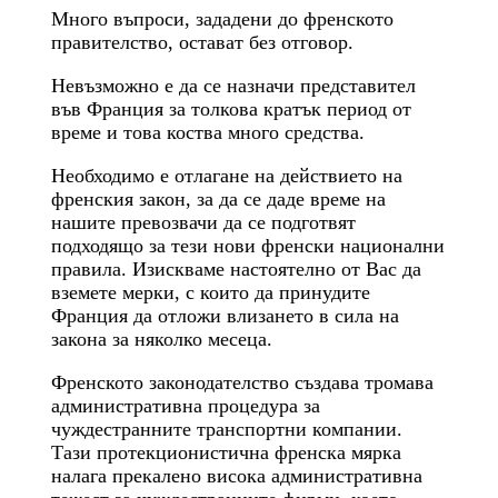
Много въпроси, зададени до френското
правителство, остават без отговор.
Невъзможно е да се назначи представител
във Франция за толкова кратък период от
време и това коства много средства.
Необходимо е отлагане на действието на
френския закон, за да се даде време на
нашите превозвачи да се подготвят
подходящо за тези нови френски национални
правила. Изискваме настоятелно от Вас да
вземете мерки, с които да принудите
Франция да отложи влизането в сила на
закона за няколко месеца.
Френското законодателство създава тромава
административна процедура за
чуждестранните транспортни компании.
Тази протекционистична френска мярка
налага прекалено висока административна