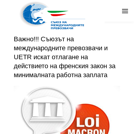
От
Съюз на международните превозвачи
в
Общи новини
Публикувано
юни 29, 2016 в 2:49 pm
Search
Важно!!! Съюзът на
Бг
международните превозвачи и
UETR искат отлагане на
действието на френския закон за
минималната работна заплата