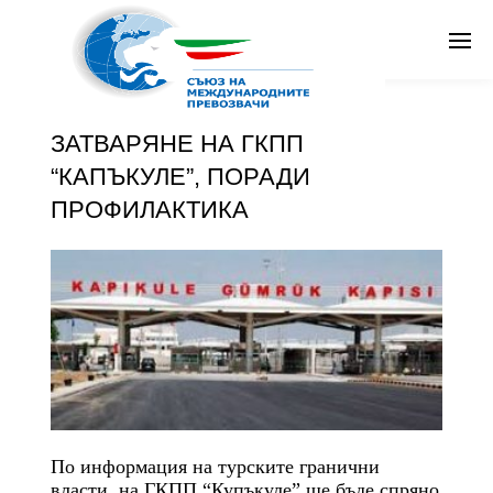
От
Съюз на международните превозвачи
в
Общи новини
Публикувано
февруари 8, 2017 в 3:41 pm
Search
ЗАТВАРЯНЕ НА ГКПП
Бг
“КАПЪКУЛЕ”, ПОРАДИ
ПРОФИЛАКТИКА
По информация на турските гранични
власти, на ГКПП “Купъкуле” ще бъде спряно