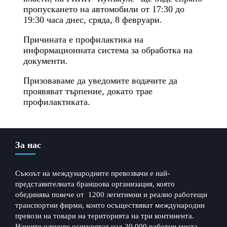
пропускането на автомобили от 17:30 до
19:30 часа днес, сряда, 8 февруари.
Причината е профилактика на
информационната система за обработка на
документи.
Призоваваме да уведомите водачите да
проявяват търпение, докато трае
профилактиката.
← Previous Post
Next Post →
За нас
Съюзът на международните превозвачи е най-
представителната браншова организация, която
обединява повече от 1200 легитимни и реално работещи
транспортни фирми, които осъществяват международни
превози на товари на територията на три континента.
Нашите членове осигуряват над 30 000 работни места,