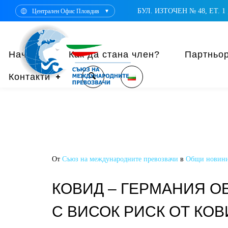
БУЛ. ИЗТОЧЕН № 48, ЕТ. 1 ,
Централен Офис Пловдив
▼
Начало
Как да стана член?
Партньо
Контакти
От
Съюз на международните превозвачи
в
Общи новин
КОВИД – ГЕРМАНИЯ О
С ВИСОК РИСК ОТ КОВ