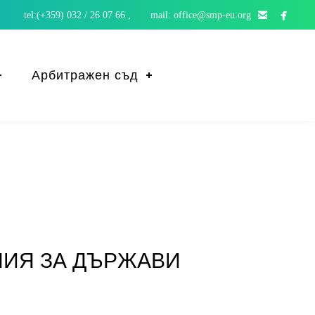


tel:(+359) 032 / 26 07 66 , mail: office@smp-eu.org
Арбитражен съд
НИЯ ЗА ДЪРЖАВИ