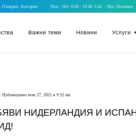
 Пловдив, България
Пон - Пет. 8.00 - 18.00. Съб. - Нед. Почивни
рства
Важни теми
Новини
Услуги
и
Публикувано
юли 27, 2021 в 9:52 am
БЯВИ НИДЕРЛАНДИЯ И ИСПА
ИД!