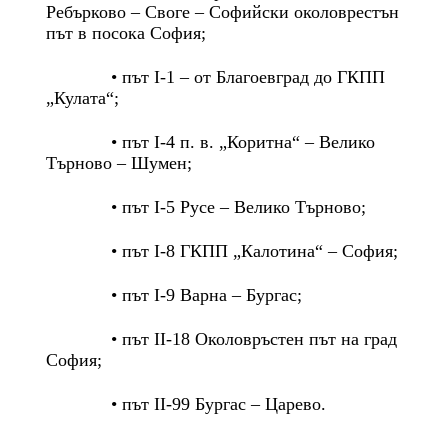
Ребърково – Своге – Софийски околоврестън
път в посока София;
• път I-1 – от Благоевград до ГКПП
„Кулата“;
• път I-4 п. в. „Коритна“ – Велико
Търново – Шумен;
• път I-5 Русе – Велико Търново;
• път I-8 ГКПП „Калотина“ – София;
• път I-9 Варна – Бургас;
• път II-18 Околовръстен път на град
София;
• път II-99 Бургас – Царево.