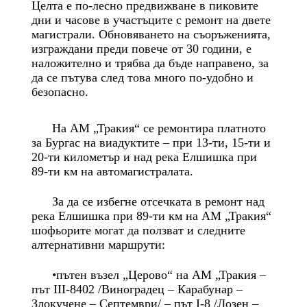
Целта е по-лесно предвижване в пиковите
дни и часове в участъците с ремонт на двете
магистрали. Обновяването на съоръженията,
изграждани преди повече от 30 години, е
наложително и трябва да бъде направено, за
да се пътува след това много по-удобно и
безопасно.
На АМ „Тракия“ се ремонтира платното
за Бургас на виадуктите – при 13-ти, 15-ти и
20-ти километър и над река Елшишка при
89-ти км на автомагистралата.
За да се избегне отсечката в ремонт над
река Елшишка при 89-ти км на АМ „Тракия“
шофьорите могат да ползват и следните
алтернативни маршрути:
•пътен възел „Церово“ на АМ „Тракия –
път III-8402 /Виноградец – Карабунар –
Злокучене – Септември/ – път I-8 /Лозен –