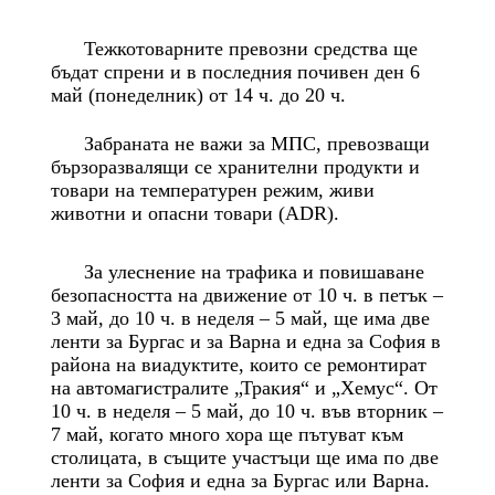
Тежкотоварните превозни средства ще
бъдат спрени и в последния почивен ден 6
май (понеделник) от 14 ч. до 20 ч.
Забраната не важи за МПС, превозващи
бързоразвалящи се хранителни продукти и
товари на температурен режим, живи
животни и опасни товари (ADR).
За улеснение на трафика и повишаване
безопасността на движение от 10 ч. в петък –
3 май, до 10 ч. в неделя – 5 май, ще има две
ленти за Бургас и за Варна и една за София в
района на виадуктите, които се ремонтират
на автомагистралите „Тракия“ и „Хемус“. От
10 ч. в неделя – 5 май, до 10 ч. във вторник –
7 май, когато много хора ще пътуват към
столицата, в същите участъци ще има по две
ленти за София и една за Бургас или Варна.