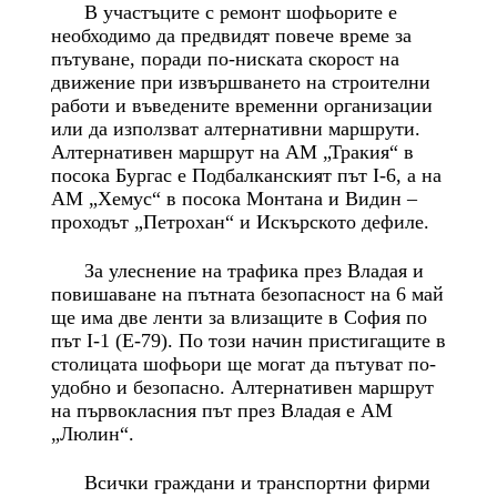
В участъците с ремонт шофьорите е
необходимо да предвидят повече време за
пътуване, поради по-ниската скорост на
движение при извършването на строителни
работи и въведените временни организации
или да използват алтернативни маршрути.
Алтернативен маршрут на АМ „Тракия“ в
посока Бургас е Подбалканският път I-6, а на
АМ „Хемус“ в посока Монтана и Видин –
проходът „Петрохан“ и Искърското дефиле.
За улеснение на трафика през Владая и
повишаване на пътната безопасност на 6 май
ще има две ленти за влизащите в София по
път I-1 (Е-79). По този начин пристигащите в
столицата шофьори ще могат да пътуват по-
удобно и безопасно. Алтернативен маршрут
на първокласния път през Владая е АМ
„Люлин“.
Всички граждани и транспортни фирми