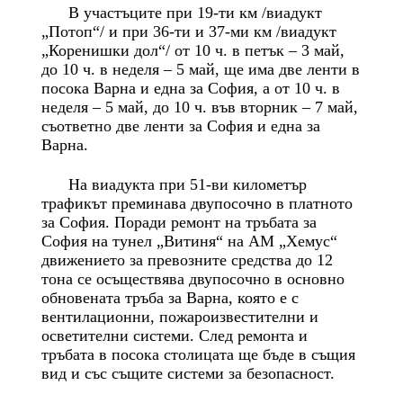
В участъците при 19-ти км /виадукт
„Потоп“/ и при 36-ти и 37-ми км /виадукт
„Коренишки дол“/ от 10 ч. в петък – 3 май,
до 10 ч. в неделя – 5 май, ще има две ленти в
посока Варна и една за София, а от 10 ч. в
неделя – 5 май, до 10 ч. във вторник – 7 май,
съответно две ленти за София и една за
Варна.
На виадукта при 51-ви километър
трафикът преминава двупосочно в платното
за София. Поради ремонт на тръбата за
София на тунел „Витиня“ на АМ „Хемус“
движението за превозните средства до 12
тона се осъществява двупосочно в основно
обновената тръба за Варна, която е с
вентилационни, пожароизвестителни и
осветителни системи. След ремонта и
тръбата в посока столицата ще бъде в същия
вид и със същите системи за безопасност.