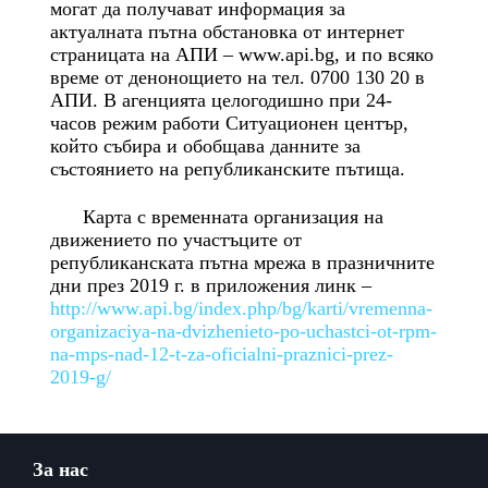
могат да получават информация за
актуалната пътна обстановка от интернет
страницата на АПИ – www.api.bg, и по всяко
време от денонощието на тел. 0700 130 20 в
АПИ. В агенцията целогодишно при 24-
часов режим работи Ситуационен център,
който събира и обобщава данните за
състоянието на републиканските пътища.
Карта с временната организация на
движението по участъците от
републиканската пътна мрежа в празничните
дни през 2019 г. в приложения линк –
http://www.api.bg/index.php/bg/karti/vremenna-
organizaciya-na-dvizhenieto-po-uchastci-ot-rpm-
na-mps-nad-12-t-za-oficialni-praznici-prez-
2019-g/
← Previous Post
Next Post →
За нас