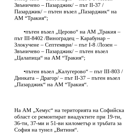
Звъничево – Пазарджик/ – път II-37 /
Пазарджик/ – пътен възел „Пазарджик“ на
АМ “Тракия“;
•пътен възел „Церово“ на АМ „Тракия –
път III-8402 /Виноградец – Карабунар –
Злокучене – Септември/ – път I-8 /Лозен –
Звъничево – Пазарджик/ – пътен възел
„Цалапица“ на АМ “Тракия“;
•пътен възел „Калугерово“ – път III-803 /
Динката – Драгор/ – път II-37 – пътен възел
„Пазарджик“ на АМ “Тракия“.
На АМ „Хемус“ на територията на Софийска
област се ремонтират виадуктите при 19-ти,
36-ти, 37-ми и 51-ви километър и тръбата за
София на тунел „Витиня“.