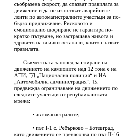
съобразена скорост, да спазват правилата за
движение и да не използват аварийните
ленти по автомагистралните участъци за по-
бързо придвижване. Рисковото и
емоционално шофиране не гарантира по-
кратко пътуване, но застрашава живота и
здравето на всички останали, които спазват
правилата.
Съвместната заповед за спиране на
движението на камионите над 12 тона е на
АПИ, ГД „Национална полиция“ и ИА
„Автомобилна администрация“. Тя
предвижда ограничаване на движението по
следните участъци от републиканската
мрежа:
• автомагистралите;
• път I-1 с. Ребърково – Ботевград,
като движението се пренасочва по път II-16