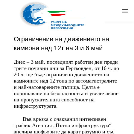
От
Съюз на международните превозвачи
в
Общи новини
Публикувано
май 3, 2019 в 6:03 am
Search
Ограничение на движението на
Бг
камиони над 12т на 3 и 6 май
Днес – 3 май, последният работен ден преди
трите почивни дни за Гергьовден, от 16 ч. до
20 ч. ще бъде ограничено движението на
камионите над 12 тона по автомагистралите
и най-натоваренитe пътища. Целта е
повишаване на безопасността и увеличаване
на пропускателната способност на
инфраструктурата.
Във връзка с очаквания интензивен
трафик Агенция „Пътна инфраструктура“
апелира шофьорите да карат разумно и със