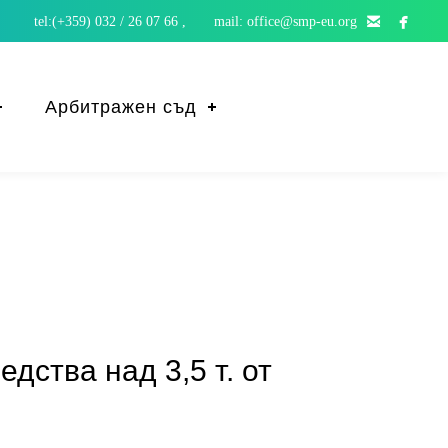


tel:(+359) 032 / 26 07 66 , mail: office@smp-eu.org
Арбитражен съд
дства над 3,5 т. от