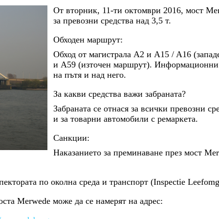
Oт вторник, 11-ти октомври 2016, мост Me
за превозни средства над 3,5 т.
Обходен маршрут:
Обход от магистрала А2 и A15 / A16 (запа
и А59 (източен маршрут). Информационни 
на пътя и над него.
За какви средства важи забраната?
Забраната се отнася за всички превозни сре
и за товарни автомобили с ремаркета.
Санкции:
Наказанието за преминаване през мост Mer
ектората по околна среда и транспорт (Inspectie Leefomg
ста Merwede може да се намерят на адрес: