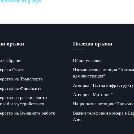
7/merwedebrug.aspx
ни връзки
Полезни връзки
о Събрание
Общи условия
ерски Съвет
Изпълнителна агенция “Автом
администрация”
ерство на Транспорта
Агенция “Пътна инфраструкту
ерство на Финансите
Агенция “Митници”
ерство на регионалното
е и благоустройството
Национална агенция “Приходи
ерство на Външните работи
Важни телефонни номера в Ев
Азия