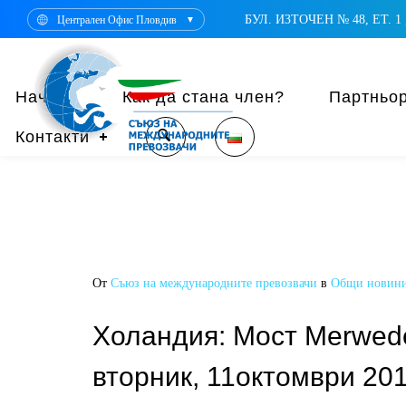
БУЛ. ИЗТОЧЕН № 48, ЕТ. 1 ,
Централен Офис Пловдив
▼
Начало
Как да стана член?
Партньо
Контакти
От
Съюз на международните превозвачи
в
Общи новин
Холандия: Мост Merwede 
вторник, 11октомври 20