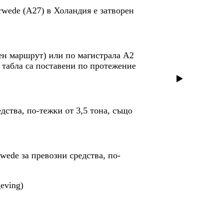
rwede (A27) в Холандия е затворен
ден маршрут) или по магистрала А2
табла са поставени по протежение
дства, по-тежки от 3,5 тона, също
wede за превозни средства, по-
eving)