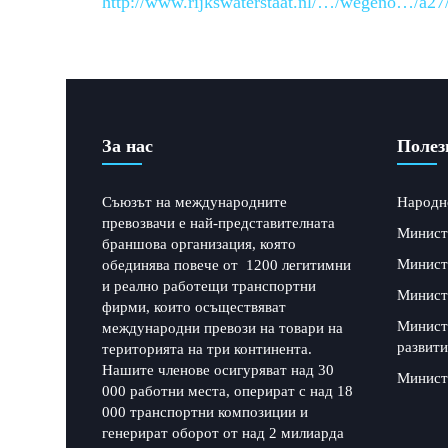
http://www.rijkswaterstaat.nl/…/wegeno…/a2
За нас
Полез
Съюзът на международните
Народн
превозвачи е най-представителната
Минист
браншова организация, която
Минист
обединява повече от 1200 легитимни
и реално работещи транспортни
Минист
фирми, които осъществяват
Минист
международни превози на товари на
развити
територията на три континента.
Нашите членове осигуряват над 30
Минист
000 работни места, оперират с над 18
000 транспортни композиции и
генерират оборот от над 2 милиарда