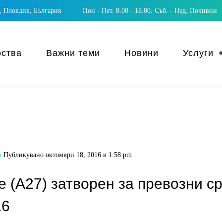
 Пловдив, България
Пон - Пет. 8.00 - 18.00. Съб. - Нед. Почивни
рства
Важни теми
Новини
Услуги
и
Публикувано
октомври 18, 2016 в 1:58 pm
(A27) затворен за превозни сре
16