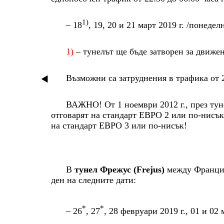
1)
– 18
, 19, 20 и 21 март 2019 г. /понеде
1)
– тунелът ще бъде затворен за движени
Възможни са затруднения в трафика от 21
ВАЖНО! От 1 ноември 2012 г., през тун
отговарят на стандарт ЕВРО 2 или по-нисък.
на стандарт ЕВРО 3 или по-нисък!
В
тунел Фрежус (Frejus)
между Франция
ден на следните дати:
*
*
– 26
, 27
, 28 февруари 2019 г., 01 и 02 