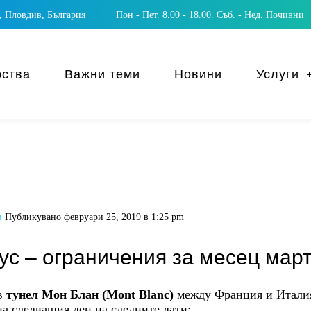
 Пловдив, България
Пон - Пет. 8.00 - 18.00. Съб. - Нед. Почивни
рства
Важни теми
Новини
Услуги
и
Публикувано
февруари 25, 2019 в 1:25 pm
с – ограничения за месец март 
 в
тунел Мон Блан (Mont Blanc)
между Франция и Италия
на следващия ден на следните дати: