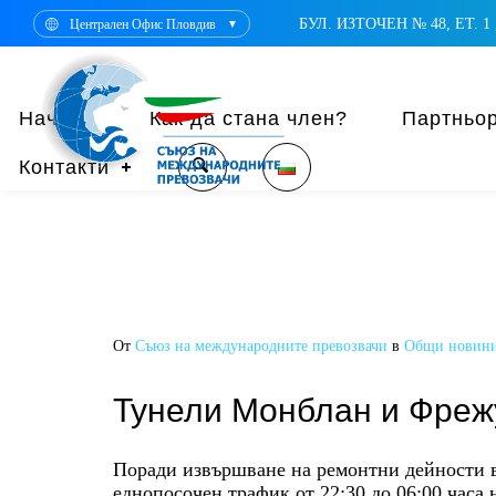
БУЛ. ИЗТОЧЕН № 48, ЕТ. 1 ,
Централен Офис Пловдив
▼
Начало
Как да стана член?
Партньо
Контакти
От
Съюз на международните превозвачи
в
Общи новин
Тунели Монблан и Фрежу
Поради извършване на ремонтни дейности
еднопосочен трафик от 22:30 до 06:00 часа 