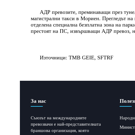
АДР превозите, преминаващи през тунел
магистрални такси в Мориен. Прегледът на 
отделена специална безплатна зона на парк
престоят на ПС, извършващи АДР превоз, н
Източници: TMB GEIE, SFTRF
За нас
Полез
Съюзът на международните
Народн
превозвачи е най-представителната
Минист
браншова организация, която