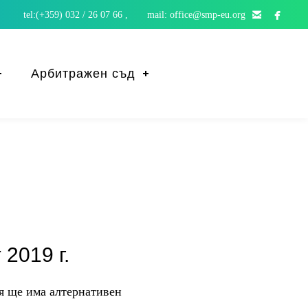


tel:(+359) 032 / 26 07 66 , mail: office@smp-eu.org
Арбитражен съд
2019 г.
 ще има алтернативен