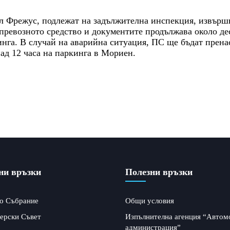
 Фрежус, подлежат на задължителна инспекция, извършв
превозното средство и документите продължава около дес
инга. В случай на аварийна ситуация, ПС ще бъдат прена
ад 12 часа на паркинга в Мориен.
ни връзки
Полезни връзки
о Събрание
Общи условия
ерски Съвет
Изпълнителна агенция “Автом
администрация”