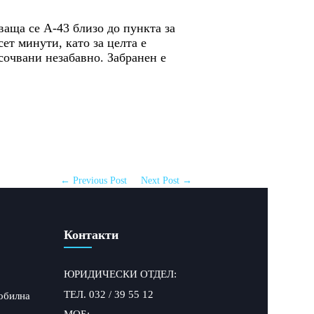
аща се A-43 близо до пункта за
ет минути, като за целта е
сочвани незабавно. Забранен е
← Previous Post
Next Post →
Контакти
ЮРИДИЧЕСКИ ОТДЕЛ:
ТЕЛ. 032 / 39 55 12
обилна