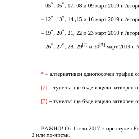
*
*
– 05
, 06
, 07, 08 и 09 март 2019 г. /вто
*
*
– 12
, 13
, 14 ,15 и 16 март 2019 г. /вто
*
*
– 19
, 20
, 21, 22 и 23 март 2019 г. /вто
*
*
[2]
[3]
– 26
, 27
, 28, 29
и 30
март 2019 г. 
*
– алтернативен еднопосочен трафик от
[2]
– тунелът ще бъде изцяло затворен от 
[3]
– тунелът ще бъде изцяло затворен от 
ВАЖНО! Oт 1 юли 2017 г. през тунел Fr
2 или по-нисък.